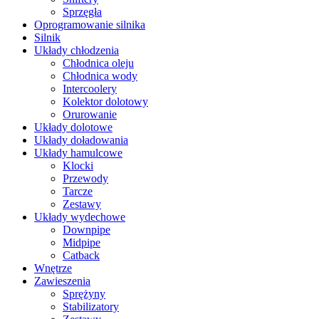
Sprzęgła
Oprogramowanie silnika
Silnik
Układy chłodzenia
Chłodnica oleju
Chłodnica wody
Intercoolery
Kolektor dolotowy
Orurowanie
Układy dolotowe
Układy doładowania
Układy hamulcowe
Klocki
Przewody
Tarcze
Zestawy
Układy wydechowe
Downpipe
Midpipe
Catback
Wnętrze
Zawieszenia
Sprężyny
Stabilizatory