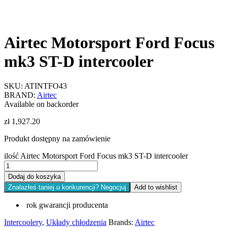
Airtec Motorsport Ford Focus
mk3 ST-D intercooler
SKU:
ATINTFO43
BRAND:
Airtec
Available on backorder
zł
1,927.20
Produkt dostępny na zamówienie
ilość Airtec Motorsport Ford Focus mk3 ST-D intercooler
Dodaj do koszyka
Znalazłeś taniej u konkurencji? Negocjuj
Add to wishlist
rok gwarancji producenta
Intercoolery
,
Układy chłodzenia
Brands:
Airtec