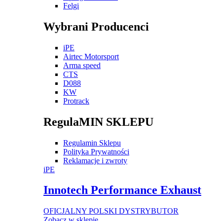
Felgi
Wybrani Producenci
iPE
Airtec Motorsport
Arma speed
CTS
D088
KW
Protrack
RegulaMIN SKLEPU
Regulamin Sklepu
Polityka Prywatności
Reklamacje i zwroty
iPE
Innotech Performance Exhaust
OFICJALNY POLSKI DYSTRYBUTOR
Zobacz w sklepie