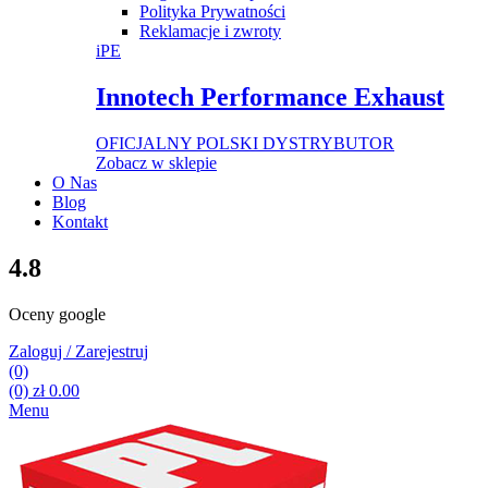
Polityka Prywatności
Reklamacje i zwroty
iPE
Innotech Performance Exhaust
OFICJALNY POLSKI DYSTRYBUTOR
Zobacz w sklepie
O Nas
Blog
Kontakt
4.8
Oceny google
Zaloguj / Zarejestruj
(0)
(0)
zł
0.00
Menu