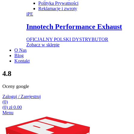
Polityka Prywatności
Reklamacje i zwroty
iPE
Innotech Performance Exhaust
OFICJALNY POLSKI DYSTRYBUTOR
Zobacz w sklepie
O Nas
Blog
Kontakt
4.8
Oceny google
Zaloguj / Zarejestruj
(0)
(0)
zł
0.00
Menu