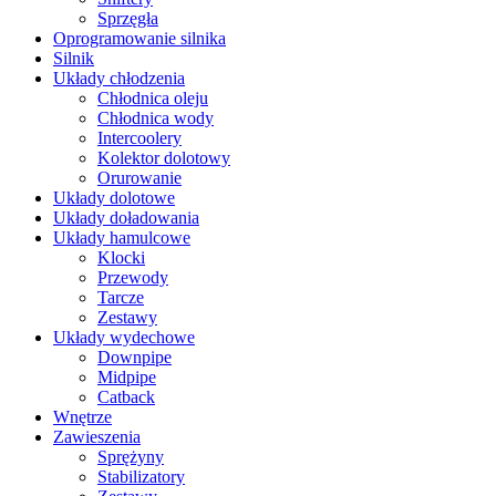
Sprzęgła
Oprogramowanie silnika
Silnik
Układy chłodzenia
Chłodnica oleju
Chłodnica wody
Intercoolery
Kolektor dolotowy
Orurowanie
Układy dolotowe
Układy doładowania
Układy hamulcowe
Klocki
Przewody
Tarcze
Zestawy
Układy wydechowe
Downpipe
Midpipe
Catback
Wnętrze
Zawieszenia
Sprężyny
Stabilizatory