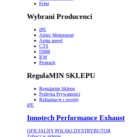
Felgi
Wybrani Producenci
iPE
Airtec Motorsport
Arma speed
CTS
D088
KW
Protrack
RegulaMIN SKLEPU
Regulamin Sklepu
Polityka Prywatności
Reklamacje i zwroty
iPE
Innotech Performance Exhaust
OFICJALNY POLSKI DYSTRYBUTOR
Zobacz w sklepie