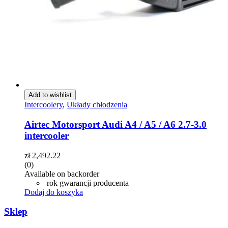
Add to wishlist
Intercoolery
,
Układy chłodzenia
Airtec Motorsport Audi A4 / A5 / A6 2.7-3.0
intercooler
zł
2,492.22
(0)
Available on backorder
rok gwarancji producenta
Dodaj do koszyka
Sklep