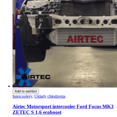
Add to wishlist
Intercoolery
,
Układy chłodzenia
Airtec Motorsport intercooler Ford Focus MK3
ZETEC S 1,6 ecoboost