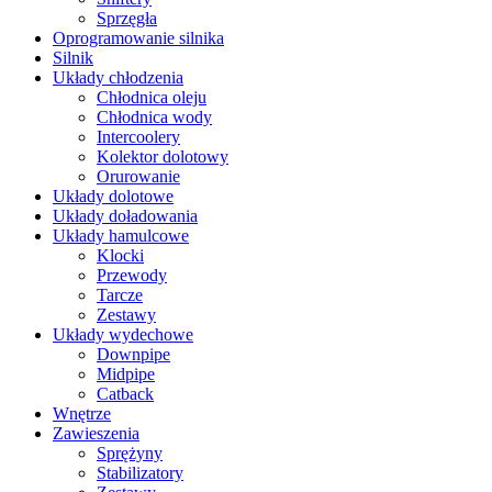
Sprzęgła
Oprogramowanie silnika
Silnik
Układy chłodzenia
Chłodnica oleju
Chłodnica wody
Intercoolery
Kolektor dolotowy
Orurowanie
Układy dolotowe
Układy doładowania
Układy hamulcowe
Klocki
Przewody
Tarcze
Zestawy
Układy wydechowe
Downpipe
Midpipe
Catback
Wnętrze
Zawieszenia
Sprężyny
Stabilizatory