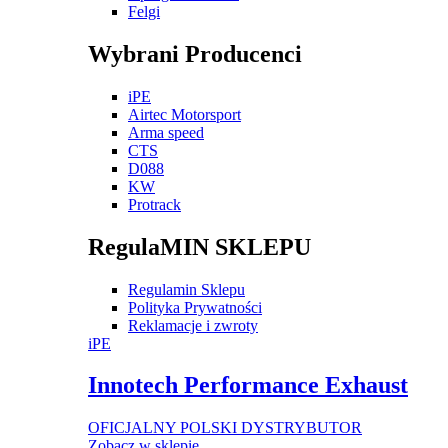
Felgi
Wybrani Producenci
iPE
Airtec Motorsport
Arma speed
CTS
D088
KW
Protrack
RegulaMIN SKLEPU
Regulamin Sklepu
Polityka Prywatności
Reklamacje i zwroty
iPE
Innotech Performance Exhaust
OFICJALNY POLSKI DYSTRYBUTOR
Zobacz w sklepie