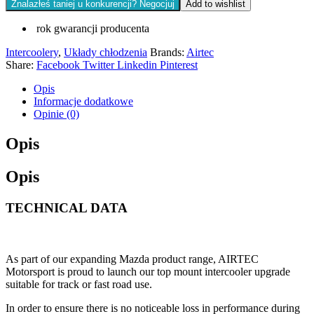
Znalazłeś taniej u konkurencji? Negocjuj
Add to wishlist
rok gwarancji producenta
Intercoolery
,
Układy chłodzenia
Brands:
Airtec
Share:
Facebook
Twitter
Linkedin
Pinterest
Opis
Informacje dodatkowe
Opinie (0)
Opis
Opis
TECHNICAL DATA
As part of our expanding Mazda product range, AIRTEC
Motorsport is proud to launch our top mount intercooler upgrade
suitable for track or fast road use.
In order to ensure there is no noticeable loss in performance during