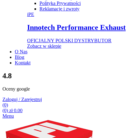
Polityka Prywatności
Reklamacje i zwroty
iPE
Innotech Performance Exhaust
OFICJALNY POLSKI DYSTRYBUTOR
Zobacz w sklepie
O Nas
Blog
Kontakt
4.8
Oceny google
Zaloguj / Zarejestruj
(0)
(0)
zł
0.00
Menu