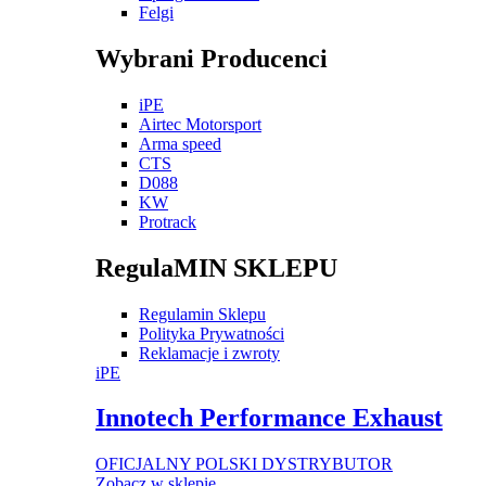
Felgi
Wybrani Producenci
iPE
Airtec Motorsport
Arma speed
CTS
D088
KW
Protrack
RegulaMIN SKLEPU
Regulamin Sklepu
Polityka Prywatności
Reklamacje i zwroty
iPE
Innotech Performance Exhaust
OFICJALNY POLSKI DYSTRYBUTOR
Zobacz w sklepie