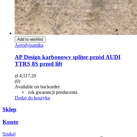
Add to wishlist
Aerodynamika
AP Design karbonowy spliter przód AUDI
TTRS 8S przed lift
zł
4,117.20
(0)
Available on backorder
rok gwarancji producenta
Dodaj do koszyka
Sklep
Konto
Szukaj