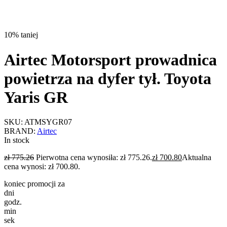
10% taniej
Airtec Motorsport prowadnica
powietrza na dyfer tył. Toyota
Yaris GR
SKU:
ATMSYGR07
BRAND:
Airtec
In stock
zł
775.26
Pierwotna cena wynosiła: zł 775.26.
zł
700.80
Aktualna
cena wynosi: zł 700.80.
koniec promocji za
dni
godz.
min
sek