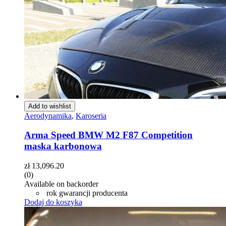
Add to wishlist
Aerodynamika
,
Karoseria
Arma Speed BMW M2 F87 Competition
maska karbonowa
zł
13,096.20
(0)
Available on backorder
rok gwarancji producenta
Dodaj do koszyka