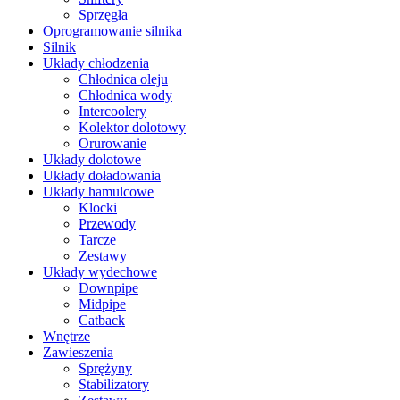
Sprzęgła
Oprogramowanie silnika
Silnik
Układy chłodzenia
Chłodnica oleju
Chłodnica wody
Intercoolery
Kolektor dolotowy
Orurowanie
Układy dolotowe
Układy doładowania
Układy hamulcowe
Klocki
Przewody
Tarcze
Zestawy
Układy wydechowe
Downpipe
Midpipe
Catback
Wnętrze
Zawieszenia
Sprężyny
Stabilizatory