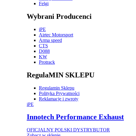
Felgi
Wybrani Producenci
iPE
Airtec Motorsport
Arma speed
CTS
D088
KW
Protrack
RegulaMIN SKLEPU
Regulamin Sklepu
Polityka Prywatności
Reklamacje i zwroty
iPE
Innotech Performance Exhaust
OFICJALNY POLSKI DYSTRYBUTOR
Zobacz w sklepie