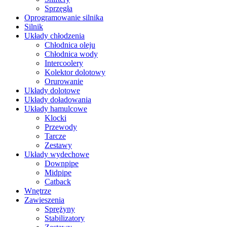
Sprzęgła
Oprogramowanie silnika
Silnik
Układy chłodzenia
Chłodnica oleju
Chłodnica wody
Intercoolery
Kolektor dolotowy
Orurowanie
Układy dolotowe
Układy doładowania
Układy hamulcowe
Klocki
Przewody
Tarcze
Zestawy
Układy wydechowe
Downpipe
Midpipe
Catback
Wnętrze
Zawieszenia
Sprężyny
Stabilizatory