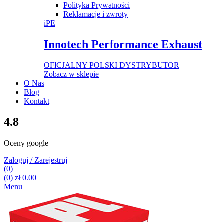
Polityka Prywatności
Reklamacje i zwroty
iPE
Innotech Performance Exhaust
OFICJALNY POLSKI DYSTRYBUTOR
Zobacz w sklepie
O Nas
Blog
Kontakt
4.8
Oceny google
Zaloguj / Zarejestruj
(0)
(0)
zł
0.00
Menu