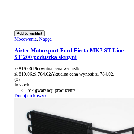
Add to wishlist
Mocowania
,
Napęd
Airtec Motorsport Ford Fiesta MK7 ST-Line
ST 200 poduszka skrzyni
zł
819.06
Pierwotna cena wynosiła:
zł 819.06.
zł
784.02
Aktualna cena wynosi: zł 784.02.
(0)
In stock
rok gwarancji producenta
Dodaj do koszyka