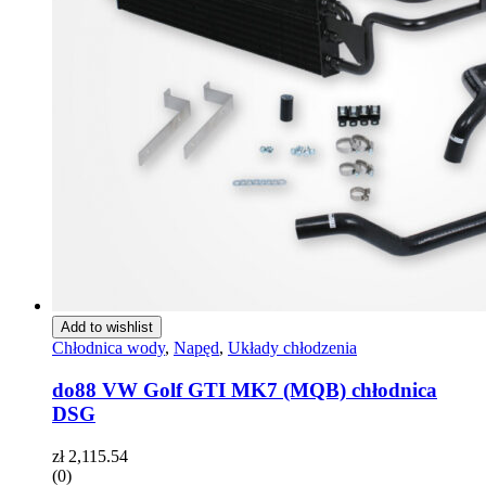
Add to wishlist
Chłodnica wody
,
Napęd
,
Układy chłodzenia
do88 VW Golf GTI MK7 (MQB) chłodnica
DSG
zł
2,115.54
(0)