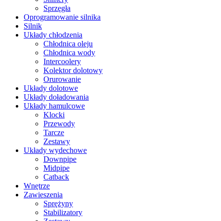
Sprzęgła
Oprogramowanie silnika
Silnik
Układy chłodzenia
Chłodnica oleju
Chłodnica wody
Intercoolery
Kolektor dolotowy
Orurowanie
Układy dolotowe
Układy doładowania
Układy hamulcowe
Klocki
Przewody
Tarcze
Zestawy
Układy wydechowe
Downpipe
Midpipe
Catback
Wnętrze
Zawieszenia
Sprężyny
Stabilizatory