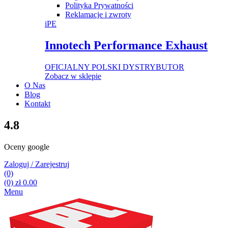
Polityka Prywatności
Reklamacje i zwroty
iPE
Innotech Performance Exhaust
OFICJALNY POLSKI DYSTRYBUTOR
Zobacz w sklepie
O Nas
Blog
Kontakt
4.8
Oceny google
Zaloguj / Zarejestruj
(0)
(0)
zł
0.00
Menu