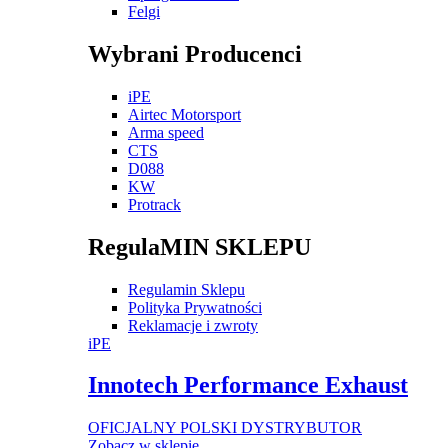
Felgi
Wybrani Producenci
iPE
Airtec Motorsport
Arma speed
CTS
D088
KW
Protrack
RegulaMIN SKLEPU
Regulamin Sklepu
Polityka Prywatności
Reklamacje i zwroty
iPE
Innotech Performance Exhaust
OFICJALNY POLSKI DYSTRYBUTOR
Zobacz w sklepie