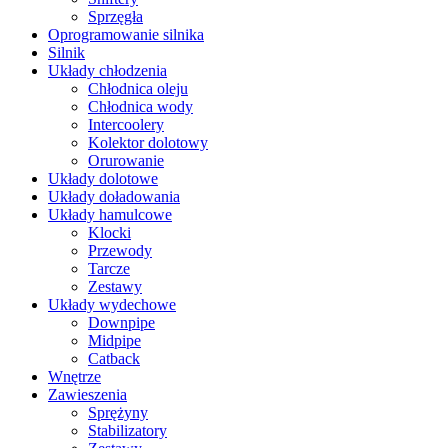
Sprzęgła
Oprogramowanie silnika
Silnik
Układy chłodzenia
Chłodnica oleju
Chłodnica wody
Intercoolery
Kolektor dolotowy
Orurowanie
Układy dolotowe
Układy doładowania
Układy hamulcowe
Klocki
Przewody
Tarcze
Zestawy
Układy wydechowe
Downpipe
Midpipe
Catback
Wnętrze
Zawieszenia
Sprężyny
Stabilizatory