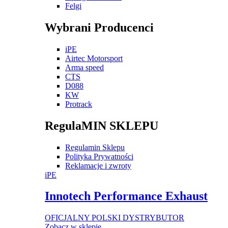
Felgi
Wybrani Producenci
iPE
Airtec Motorsport
Arma speed
CTS
D088
KW
Protrack
RegulaMIN SKLEPU
Regulamin Sklepu
Polityka Prywatności
Reklamacje i zwroty
iPE
Innotech Performance Exhaust
OFICJALNY POLSKI DYSTRYBUTOR
Zobacz w sklepie