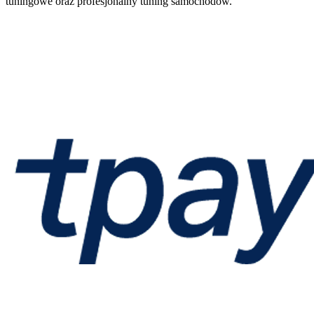
tuningowe oraz profesjonalny tuning samochodów.