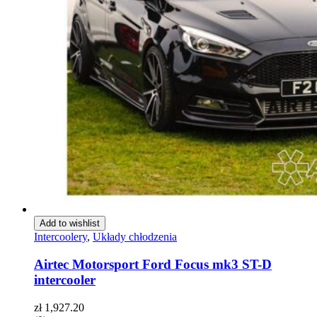
Add to wishlist
Intercoolery
,
Układy chłodzenia
Airtec Motorsport Ford Focus mk3 ST-D
intercooler
zł
1,927.20