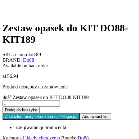
Zestaw opasek do KIT DO88-
KIT189
SKU:
clamp-kit189
BRAND:
Do88
Available on backorder
zł
56.94
Produkt dostępny na zamówienie
ilość Zestaw opasek do KIT DO88-KIT189
Dodaj do koszyka
Znalazłeś taniej u konkurencji? Negocjuj
Add to wishlist
rok gwarancji producenta
Kategoria
Układy chłodzenia
Brands:
Do88