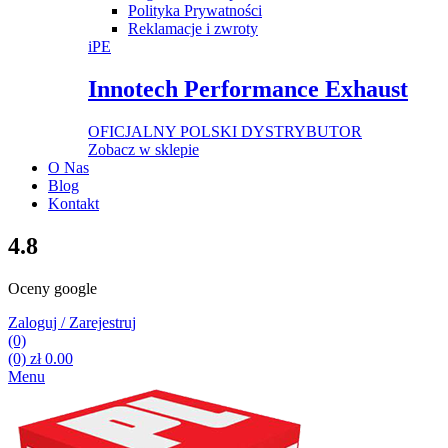
Polityka Prywatności
Reklamacje i zwroty
iPE
Innotech Performance Exhaust
OFICJALNY POLSKI DYSTRYBUTOR
Zobacz w sklepie
O Nas
Blog
Kontakt
4.8
Oceny google
Zaloguj / Zarejestruj
(0)
(0)
zł
0.00
Menu