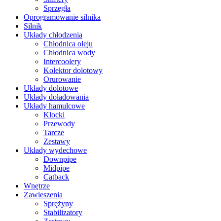
Sprzęgła
Oprogramowanie silnika
Silnik
Układy chłodzenia
Chłodnica oleju
Chłodnica wody
Intercoolery
Kolektor dolotowy
Orurowanie
Układy dolotowe
Układy doładowania
Układy hamulcowe
Klocki
Przewody
Tarcze
Zestawy
Układy wydechowe
Downpipe
Midpipe
Catback
Wnętrze
Zawieszenia
Sprężyny
Stabilizatory