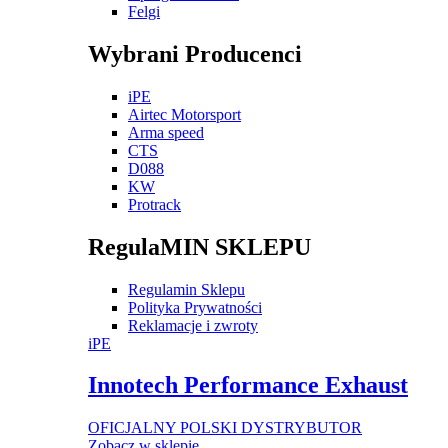
Felgi
Wybrani Producenci
iPE
Airtec Motorsport
Arma speed
CTS
D088
KW
Protrack
RegulaMIN SKLEPU
Regulamin Sklepu
Polityka Prywatności
Reklamacje i zwroty
iPE
Innotech Performance Exhaust
OFICJALNY POLSKI DYSTRYBUTOR
Zobacz w sklepie