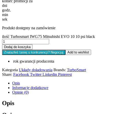
koniec promocji za
dni
godz.
min
sek
Produkt dostępny na zamówienie
ilość Turbosmart IWG75 Mitsubishi EVO 10 10 psi black
Dodaj do koszyka
Znalazłeś taniej u konkurencji? Negocjuj
Add to wishlist
rok gwarancji producenta
Kategoria
Układy doładowania
Brands:
TurboSmart
Share:
Facebook
Twitter
Linkedin
Pinterest
Opis
Informacje dodatkowe
Opinie (0)
Opis