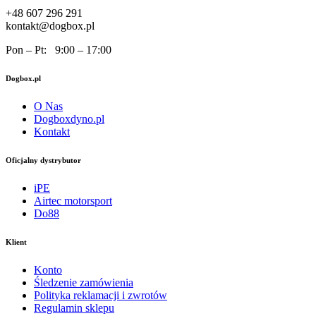
+48 607 296 291
kontakt@dogbox.pl
Pon – Pt: 9:00 – 17:00
Dogbox.pl
O Nas
Dogboxdyno.pl
Kontakt
Oficjalny dystrybutor
iPE
Airtec motorsport
Do88
Klient
Konto
Śledzenie zamówienia
Polityka reklamacji i zwrotów
Regulamin sklepu