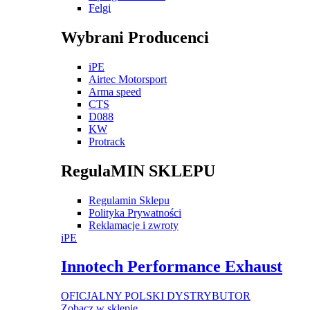
Felgi
Wybrani Producenci
iPE
Airtec Motorsport
Arma speed
CTS
D088
KW
Protrack
RegulaMIN SKLEPU
Regulamin Sklepu
Polityka Prywatności
Reklamacje i zwroty
iPE
Innotech Performance Exhaust
OFICJALNY POLSKI DYSTRYBUTOR
Zobacz w sklepie