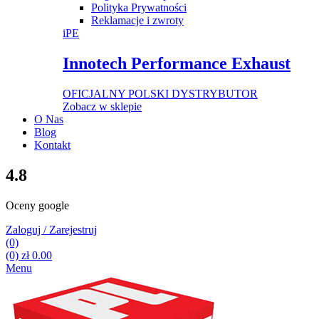
Polityka Prywatności
Reklamacje i zwroty
iPE
Innotech Performance Exhaust
OFICJALNY POLSKI DYSTRYBUTOR
Zobacz w sklepie
O Nas
Blog
Kontakt
4.8
Oceny google
Zaloguj / Zarejestruj
(0)
(0)
zł
0.00
Menu