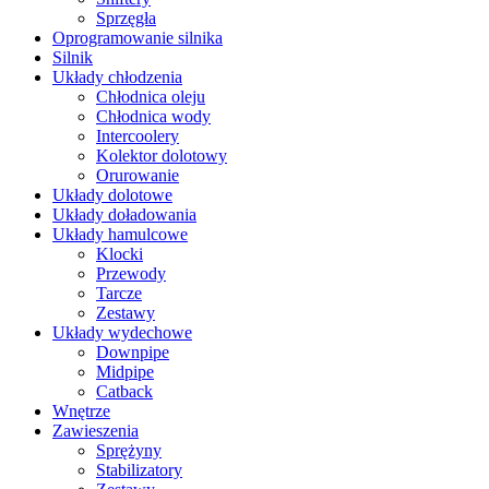
Sprzęgła
Oprogramowanie silnika
Silnik
Układy chłodzenia
Chłodnica oleju
Chłodnica wody
Intercoolery
Kolektor dolotowy
Orurowanie
Układy dolotowe
Układy doładowania
Układy hamulcowe
Klocki
Przewody
Tarcze
Zestawy
Układy wydechowe
Downpipe
Midpipe
Catback
Wnętrze
Zawieszenia
Sprężyny
Stabilizatory