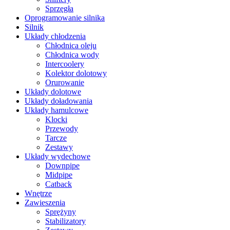
Sprzęgła
Oprogramowanie silnika
Silnik
Układy chłodzenia
Chłodnica oleju
Chłodnica wody
Intercoolery
Kolektor dolotowy
Orurowanie
Układy dolotowe
Układy doładowania
Układy hamulcowe
Klocki
Przewody
Tarcze
Zestawy
Układy wydechowe
Downpipe
Midpipe
Catback
Wnętrze
Zawieszenia
Sprężyny
Stabilizatory