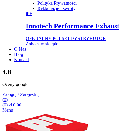
Polityka Prywatności
Reklamacje i zwroty
iPE
Innotech Performance Exhaust
OFICJALNY POLSKI DYSTRYBUTOR
Zobacz w sklepie
O Nas
Blog
Kontakt
4.8
Oceny google
Zaloguj / Zarejestruj
(0)
(0)
zł
0.00
Menu