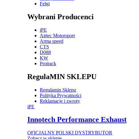
Felgi
Wybrani Producenci
iPE
Airtec Motorsport
Arma speed
CTS
D088
KW
Protrack
RegulaMIN SKLEPU
Regulamin Sklepu
Polityka Prywatności
Reklamacje i zwroty
iPE
Innotech Performance Exhaust
OFICJALNY POLSKI DYSTRYBUTOR
Zobacz w sklepie