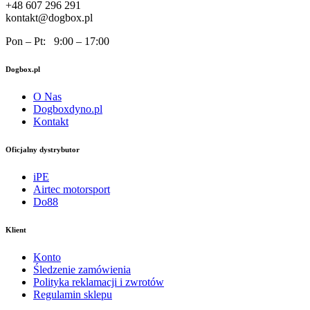
+48 607 296 291
kontakt@dogbox.pl
Pon – Pt: 9:00 – 17:00
Dogbox.pl
O Nas
Dogboxdyno.pl
Kontakt
Oficjalny dystrybutor
iPE
Airtec motorsport
Do88
Klient
Konto
Śledzenie zamówienia
Polityka reklamacji i zwrotów
Regulamin sklepu