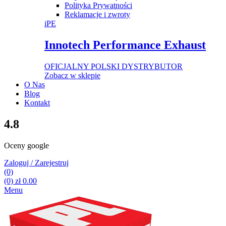
Polityka Prywatności
Reklamacje i zwroty
iPE
Innotech Performance Exhaust
OFICJALNY POLSKI DYSTRYBUTOR
Zobacz w sklepie
O Nas
Blog
Kontakt
4.8
Oceny google
Zaloguj / Zarejestruj
(0)
(0)
zł
0.00
Menu