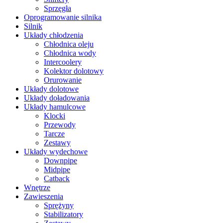
Sprzęgła
Oprogramowanie silnika
Silnik
Układy chłodzenia
Chłodnica oleju
Chłodnica wody
Intercoolery
Kolektor dolotowy
Orurowanie
Układy dolotowe
Układy doładowania
Układy hamulcowe
Klocki
Przewody
Tarcze
Zestawy
Układy wydechowe
Downpipe
Midpipe
Catback
Wnętrze
Zawieszenia
Sprężyny
Stabilizatory