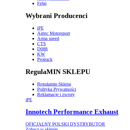
Felgi
Wybrani Producenci
iPE
Airtec Motorsport
Arma speed
CTS
D088
KW
Protrack
RegulaMIN SKLEPU
Regulamin Sklepu
Polityka Prywatności
Reklamacje i zwroty
iPE
Innotech Performance Exhaust
OFICJALNY POLSKI DYSTRYBUTOR
Zobacz w sklepie