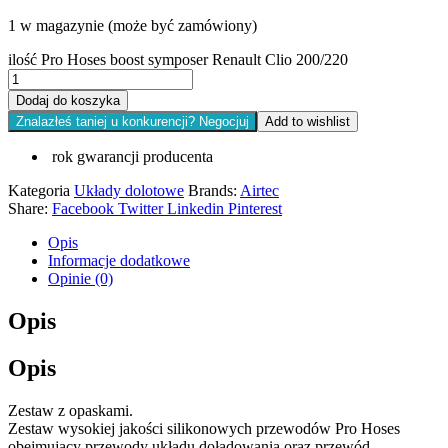
1 w magazynie (może być zamówiony)
ilość Pro Hoses boost symposer Renault Clio 200/220
Dodaj do koszyka
Znalazłeś taniej u konkurencji? Negocjuj
Add to wishlist
rok gwarancji producenta
Kategoria
Układy dolotowe
Brands:
Airtec
Share:
Facebook
Twitter
Linkedin
Pinterest
Opis
Informacje dodatkowe
Opinie (0)
Opis
Opis
Zestaw z opaskami.
Zestaw wysokiej jakości silikonowych przewodów Pro Hoses
obejmujący przewody układu doładowania oraz przewód