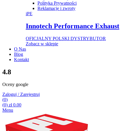
Polityka Prywatności
Reklamacje i zwroty
iPE
Innotech Performance Exhaust
OFICJALNY POLSKI DYSTRYBUTOR
Zobacz w sklepie
O Nas
Blog
Kontakt
4.8
Oceny google
Zaloguj / Zarejestruj
(0)
(0)
zł
0.00
Menu