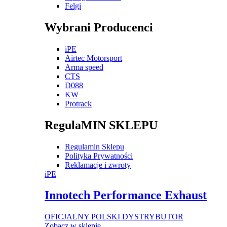
Felgi
Wybrani Producenci
iPE
Airtec Motorsport
Arma speed
CTS
D088
KW
Protrack
RegulaMIN SKLEPU
Regulamin Sklepu
Polityka Prywatności
Reklamacje i zwroty
iPE
Innotech Performance Exhaust
OFICJALNY POLSKI DYSTRYBUTOR
Zobacz w sklepie