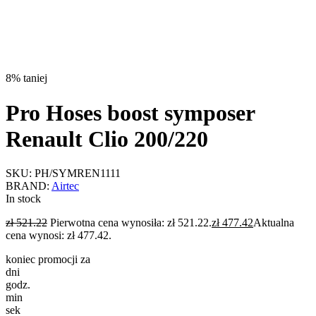
8% taniej
Pro Hoses boost symposer
Renault Clio 200/220
SKU:
PH/SYMREN1111
BRAND:
Airtec
In stock
zł
521.22
Pierwotna cena wynosiła: zł 521.22.
zł
477.42
Aktualna
cena wynosi: zł 477.42.
koniec promocji za
dni
godz.
min
sek