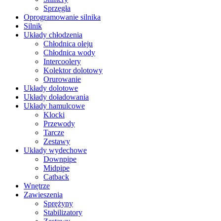
Sprzęgła
Oprogramowanie silnika
Silnik
Układy chłodzenia
Chłodnica oleju
Chłodnica wody
Intercoolery
Kolektor dolotowy
Orurowanie
Układy dolotowe
Układy doładowania
Układy hamulcowe
Klocki
Przewody
Tarcze
Zestawy
Układy wydechowe
Downpipe
Midpipe
Catback
Wnętrze
Zawieszenia
Sprężyny
Stabilizatory