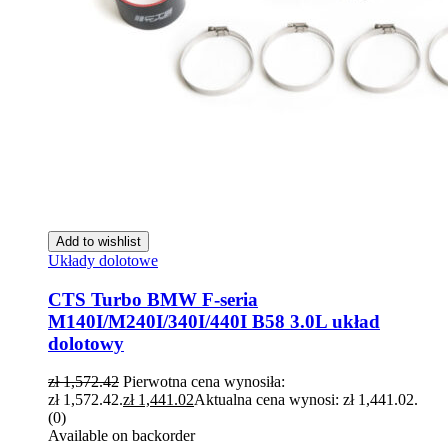
Add to wishlist
Układy dolotowe
CTS Turbo BMW F-seria
M140I/M240I/340I/440I B58 3.0L układ
dolotowy
zł
1,572.42
Pierwotna cena wynosiła:
zł 1,572.42.
zł
1,441.02
Aktualna cena wynosi: zł 1,441.02.
(0)
Available on backorder