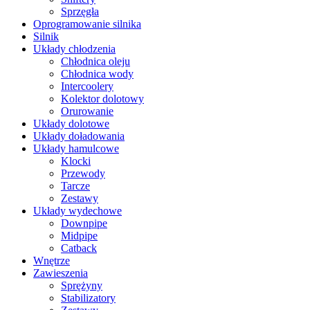
Sprzęgła
Oprogramowanie silnika
Silnik
Układy chłodzenia
Chłodnica oleju
Chłodnica wody
Intercoolery
Kolektor dolotowy
Orurowanie
Układy dolotowe
Układy doładowania
Układy hamulcowe
Klocki
Przewody
Tarcze
Zestawy
Układy wydechowe
Downpipe
Midpipe
Catback
Wnętrze
Zawieszenia
Sprężyny
Stabilizatory