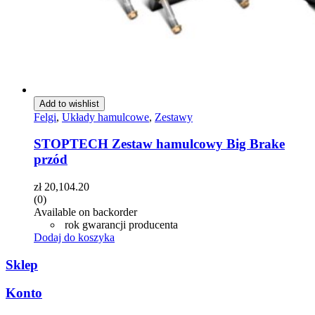
Add to wishlist
Felgi
,
Układy hamulcowe
,
Zestawy
STOPTECH Zestaw hamulcowy Big Brake
przód
zł
20,104.20
(0)
Available on backorder
rok gwarancji producenta
Dodaj do koszyka
Sklep
Konto