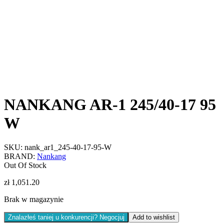
NANKANG AR-1 245/40-17 95
W
SKU:
nank_ar1_245-40-17-95-W
BRAND:
Nankang
Out Of Stock
zł
1,051.20
Brak w magazynie
Znalazłeś taniej u konkurencji? Negocjuj
Add to wishlist