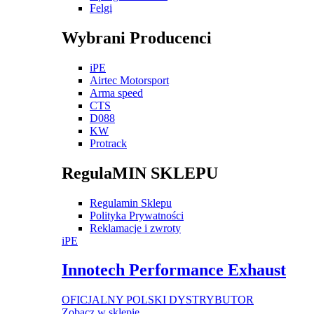
Felgi
Wybrani Producenci
iPE
Airtec Motorsport
Arma speed
CTS
D088
KW
Protrack
RegulaMIN SKLEPU
Regulamin Sklepu
Polityka Prywatności
Reklamacje i zwroty
iPE
Innotech Performance Exhaust
OFICJALNY POLSKI DYSTRYBUTOR
Zobacz w sklepie