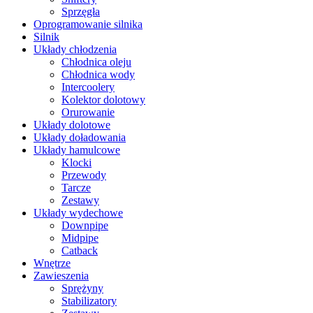
Sprzęgła
Oprogramowanie silnika
Silnik
Układy chłodzenia
Chłodnica oleju
Chłodnica wody
Intercoolery
Kolektor dolotowy
Orurowanie
Układy dolotowe
Układy doładowania
Układy hamulcowe
Klocki
Przewody
Tarcze
Zestawy
Układy wydechowe
Downpipe
Midpipe
Catback
Wnętrze
Zawieszenia
Sprężyny
Stabilizatory