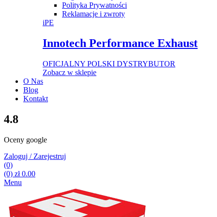
Polityka Prywatności
Reklamacje i zwroty
iPE
Innotech Performance Exhaust
OFICJALNY POLSKI DYSTRYBUTOR
Zobacz w sklepie
O Nas
Blog
Kontakt
4.8
Oceny google
Zaloguj / Zarejestruj
(0)
(0)
zł
0.00
Menu