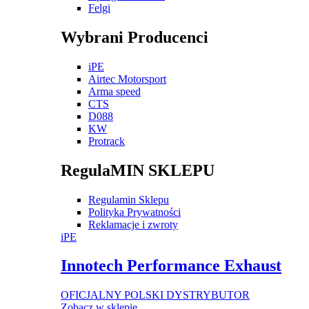
Felgi
Wybrani Producenci
iPE
Airtec Motorsport
Arma speed
CTS
D088
KW
Protrack
RegulaMIN SKLEPU
Regulamin Sklepu
Polityka Prywatności
Reklamacje i zwroty
iPE
Innotech Performance Exhaust
OFICJALNY POLSKI DYSTRYBUTOR
Zobacz w sklepie