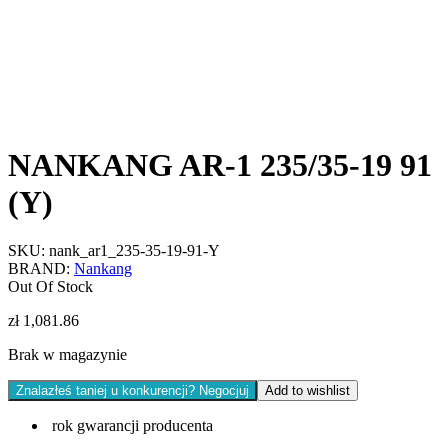
NANKANG AR-1 235/35-19 91
(Y)
SKU:
nank_ar1_235-35-19-91-Y
BRAND:
Nankang
Out Of Stock
zł
1,081.86
Brak w magazynie
Znalazłeś taniej u konkurencji? Negocjuj
Add to wishlist
rok gwarancji producenta