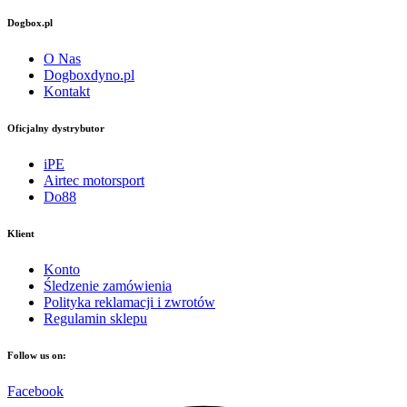
Dogbox.pl
O Nas
Dogboxdyno.pl
Kontakt
Oficjalny dystrybutor
iPE
Airtec motorsport
Do88
Klient
Konto
Śledzenie zamówienia
Polityka reklamacji i zwrotów
Regulamin sklepu
Follow us on:
Facebook