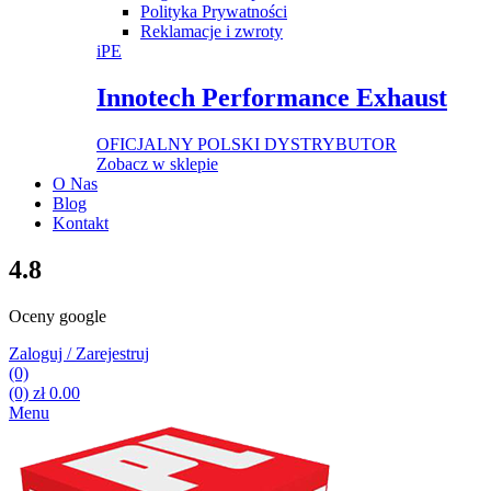
Polityka Prywatności
Reklamacje i zwroty
iPE
Innotech Performance Exhaust
OFICJALNY POLSKI DYSTRYBUTOR
Zobacz w sklepie
O Nas
Blog
Kontakt
4.8
Oceny google
Zaloguj / Zarejestruj
(0)
(0)
zł
0.00
Menu