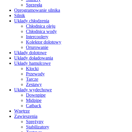
Sprzęgła
Oprogramowanie silnika
Silnik
Układy chłodzenia
Chłodnica oleju
Chłodnica wody
Intercoolery
Kolektor dolotowy
Orurowanie
Układy dolotowe
Układy doładowania
Układy hamulcowe
Klocki
Przewody
Tarcze
Zestawy
Układy wydechowe
Downpipe
Midpipe
Catback
Wnętrze
Zawieszenia
Sprężyny
Stabilizatory