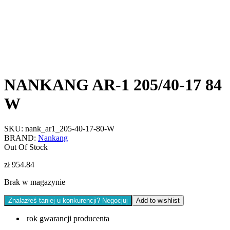
NANKANG AR-1 205/40-17 84
W
SKU:
nank_ar1_205-40-17-80-W
BRAND:
Nankang
Out Of Stock
zł
954.84
Brak w magazynie
Znalazłeś taniej u konkurencji? Negocjuj
Add to wishlist
rok gwarancji producenta