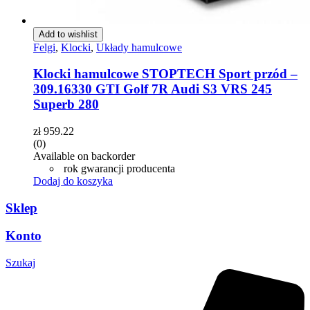
Add to wishlist
Felgi
,
Klocki
,
Układy hamulcowe
Klocki hamulcowe STOPTECH Sport przód –
309.16330 GTI Golf 7R Audi S3 VRS 245
Superb 280
zł
959.22
(0)
Available on backorder
rok gwarancji producenta
Dodaj do koszyka
Sklep
Konto
Szukaj