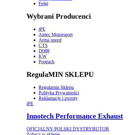
Felgi
Wybrani Producenci
iPE
Airtec Motorsport
Arma speed
CTS
D088
KW
Protrack
RegulaMIN SKLEPU
Regulamin Sklepu
Polityka Prywatności
Reklamacje i zwroty
iPE
Innotech Performance Exhaust
OFICJALNY POLSKI DYSTRYBUTOR
Zobacz w sklepie