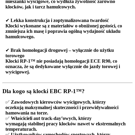
mieszanki wyścigowe, co
wydłuża żywotność zarówno
klocków, jak i tarcz hamulcowych
.
✔
Lekka konstrukcja i zoptymalizowana twardość
Klocki wykonane są z materiałów o
obniżonej gęstości
, co
zmniejsza ich masę i poprawia ogólną wydajność układu
hamulcowego.
✔
Brak homologacji drogowej – wyłącznie do użytku
torowego
Klocki
RP-1™ nie posiadają homologacji ECE R90
, co
oznacza, że są
dedykowane wyłącznie do jazdy torowej i
wyścigowej
.
Dla kogo są klocki EBC RP-1™?
✅
Zawodowych kierowców wyścigowych
, którzy
oczekują
maksymalnej skuteczności i przewidywalności
hamowania na torze
.
✅
Właścicieli aut track-day’owych
, którzy
wymagają
stabilnej pracy klocków nawet w ekstremalnych
temperaturach
.
✅
Użytkowników samochodów sportowych
, którzy