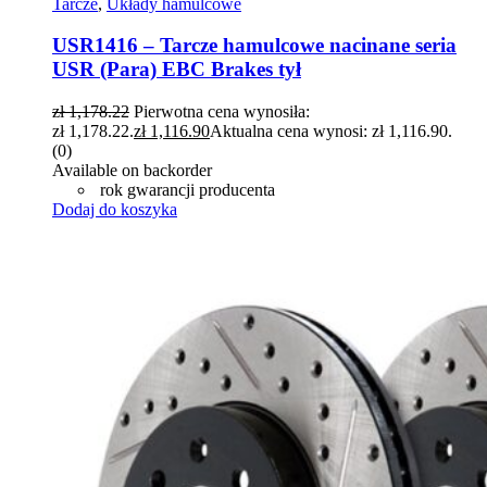
Tarcze
,
Układy hamulcowe
USR1416 – Tarcze hamulcowe nacinane seria
USR (Para) EBC Brakes tył
zł
1,178.22
Pierwotna cena wynosiła:
zł 1,178.22.
zł
1,116.90
Aktualna cena wynosi: zł 1,116.90.
(0)
Available on backorder
rok gwarancji producenta
Dodaj do koszyka