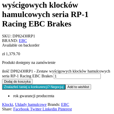
wyścigowych klocków
hamulcowych seria RP-1
Racing EBC Brakes
SKU:
DP82430RP1
BRAND:
EBC
Available on backorder
zł
1,379.70
Produkt dostępny na zamówienie
ilość DP82430RP1 - Zestaw wyścigowych klocków hamulcowych
seria RP-1 Racing EBC Brakes
Dodaj do koszyka
Znalazłeś taniej u konkurencji? Negocjuj
Add to wishlist
rok gwarancji producenta
Klocki
,
Układy hamulcowe
Brands:
EBC
Share:
Facebook
Twitter
Linkedin
Pinterest