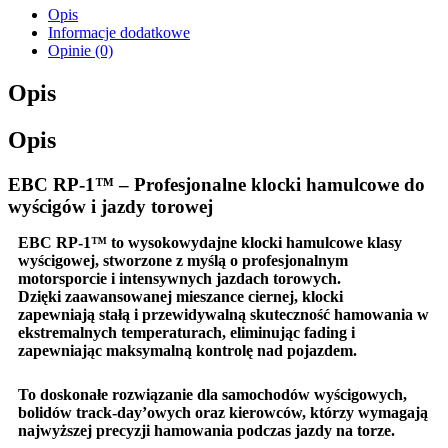
Opis
Informacje dodatkowe
Opinie (0)
Opis
Opis
EBC RP-1™ – Profesjonalne klocki hamulcowe do
wyścigów i jazdy torowej
EBC RP-1™
to
wysokowydajne klocki hamulcowe klasy
wyścigowej
, stworzone z myślą o
profesjonalnym
motorsporcie i intensywnych jazdach torowych
.
Dzięki
zaawansowanej mieszance ciernej
, klocki
zapewniają
stałą i przewidywalną skuteczność hamowania w
ekstremalnych temperaturach
, eliminując fading i
zapewniając maksymalną kontrolę nad pojazdem.
To doskonałe rozwiązanie dla
samochodów wyścigowych,
bolidów track-day’owych oraz kierowców, którzy wymagają
najwyższej precyzji hamowania podczas jazdy na torze
.