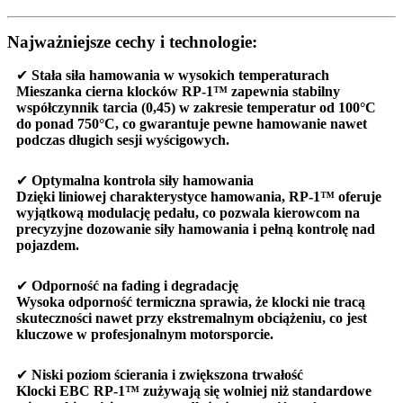
Najważniejsze cechy i technologie:
✔
Stała siła hamowania w wysokich temperaturach
Mieszanka cierna klocków
RP-1™
zapewnia
stabilny
współczynnik tarcia (0,45) w zakresie temperatur od 100°C
do ponad 750°C
, co gwarantuje pewne hamowanie nawet
podczas długich sesji wyścigowych.
✔
Optymalna kontrola siły hamowania
Dzięki liniowej charakterystyce hamowania,
RP-1™ oferuje
wyjątkową modulację pedału
, co pozwala kierowcom na
precyzyjne dozowanie siły hamowania i pełną kontrolę nad
pojazdem.
✔
Odporność na fading i degradację
Wysoka odporność termiczna sprawia, że klocki
nie tracą
skuteczności nawet przy ekstremalnym obciążeniu
, co jest
kluczowe w profesjonalnym motorsporcie.
✔
Niski poziom ścierania i zwiększona trwałość
Klocki
EBC RP-1™
zużywają się wolniej niż standardowe