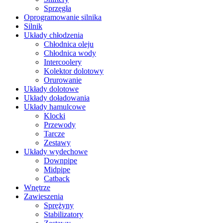
Sprzęgła
Oprogramowanie silnika
Silnik
Układy chłodzenia
Chłodnica oleju
Chłodnica wody
Intercoolery
Kolektor dolotowy
Orurowanie
Układy dolotowe
Układy doładowania
Układy hamulcowe
Klocki
Przewody
Tarcze
Zestawy
Układy wydechowe
Downpipe
Midpipe
Catback
Wnętrze
Zawieszenia
Sprężyny
Stabilizatory