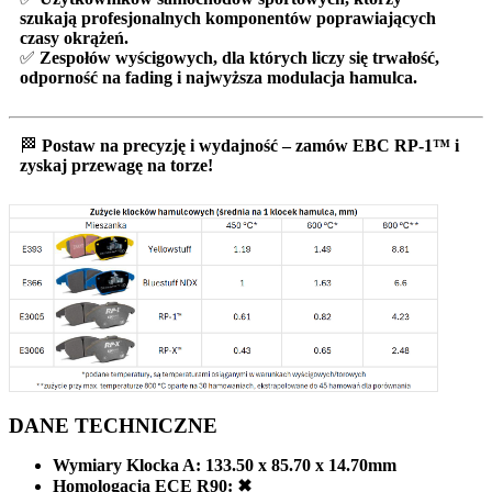
szukają
profesjonalnych komponentów poprawiających
czasy okrążeń
.
✅
Zespołów wyścigowych
, dla których liczy się
trwałość,
odporność na fading i najwyższa modulacja hamulca
.
🏁
Postaw na precyzję i wydajność – zamów EBC RP-1™ i
zyskaj przewagę na torze!
DANE TECHNICZNE
Wymiary Klocka A:
133.50 x 85.70 x 14.70mm
Homologacja ECE R90:
✖