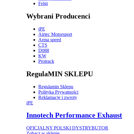
Felgi
Wybrani Producenci
iPE
Airtec Motorsport
Arma speed
CTS
D088
KW
Protrack
RegulaMIN SKLEPU
Regulamin Sklepu
Polityka Prywatności
Reklamacje i zwroty
iPE
Innotech Performance Exhaust
OFICJALNY POLSKI DYSTRYBUTOR
Zobacz w sklepie