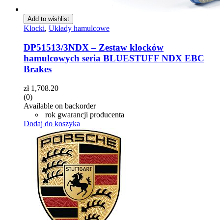
Add to wishlist
Klocki
,
Układy hamulcowe
DP51513/3NDX – Zestaw klocków
hamulcowych seria BLUESTUFF NDX EBC
Brakes
zł
1,708.20
(0)
Available on backorder
rok gwarancji producenta
Dodaj do koszyka