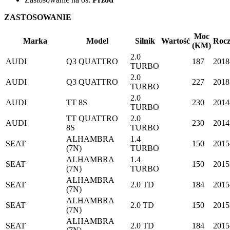
ZASTOSOWANIE
Moc
Marka
Model
Silnik
Wartość
Rocz
(KM)
2.0
AUDI
Q3 QUATTRO
187
2018
TURBO
2.0
AUDI
Q3 QUATTRO
227
2018
TURBO
2.0
AUDI
TT 8S
230
2014
TURBO
TT QUATTRO
2.0
AUDI
230
2014
8S
TURBO
ALHAMBRA
1.4
SEAT
150
2015
(7N)
TURBO
ALHAMBRA
1.4
SEAT
150
2015
(7N)
TURBO
ALHAMBRA
SEAT
2.0 TD
184
2015
(7N)
ALHAMBRA
SEAT
2.0 TD
150
2015
(7N)
ALHAMBRA
SEAT
2.0 TD
184
2015