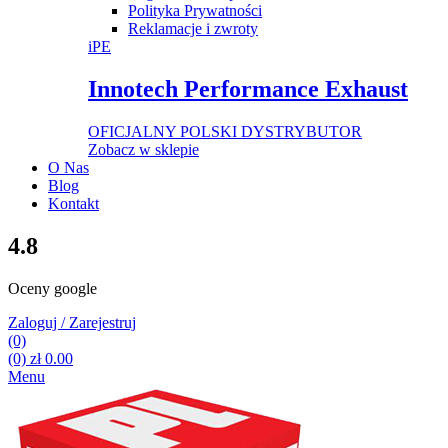
Polityka Prywatności
Reklamacje i zwroty
iPE
Innotech Performance Exhaust
OFICJALNY POLSKI DYSTRYBUTOR
Zobacz w sklepie
O Nas
Blog
Kontakt
4.8
Oceny google
Zaloguj / Zarejestruj
(0)
(0)
zł
0.00
Menu