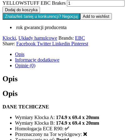
YELLOWSTUFF EBC Brakes
Dodaj do koszyka
Znalazłeś taniej u konkurencji? Negocjuj
Add to wishlist
rok gwarancji producenta
Klocki
,
Układy hamulcowe
Brands:
EBC
Share:
Facebook
Twitter
Linkedin
Pinterest
Opis
Informacje dodatkowe
Opinie (0)
Opis
Opis
DANE TECHICZNE
Wymiary Klocka A:
174.9 x 69.4 x 20mm
Wymiary Klocka B:
174.9 x 69.4 x 20mm
Homologacja ECE R90:
✅
Przeznaczony na Tor wyścigowy:
❌
Zastosowanie na oś:
Przód