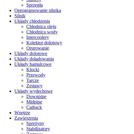
Sprzęgła
Oprogramowanie silnika
Silnik
Układy chłodzenia
Chłodnica oleju
Chłodnica wody
Intercoolery
Kolektor dolotowy
Orurowanie
Układy dolotowe
Układy doładowania
Układy hamulcowe
Klocki
Przewody
Tarcze
Zestawy
Układy wydechowe
Downpipe
Midpipe
Catback
Wnętrze
Zawieszenia
Sprężyny
Stabilizatory