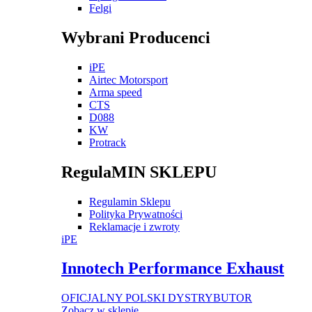
Felgi
Wybrani Producenci
iPE
Airtec Motorsport
Arma speed
CTS
D088
KW
Protrack
RegulaMIN SKLEPU
Regulamin Sklepu
Polityka Prywatności
Reklamacje i zwroty
iPE
Innotech Performance Exhaust
OFICJALNY POLSKI DYSTRYBUTOR
Zobacz w sklepie