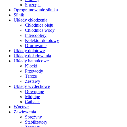
Sprzęgła
Oprogramowanie silnika
Silnik
Układy chłodzenia
Chłodnica oleju
Chłodnica wody
Intercoolery
Kolektor dolotowy
Orurowanie
Układy dolotowe
Układy doładowania
Układy hamulcowe
Klocki
Przewody
Tarcze
Zestawy
Układy wydechowe
Downpipe
Midpipe
Catback
Wnętrze
Zawieszenia
Sprężyny
Stabilizatory