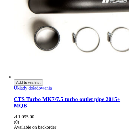
Add to wishlist
Układy doładowania
CTS Turbo MK7/7.5 turbo outlet pipe 2015+
MQB
zł
1,095.00
(0)
Available on backorder