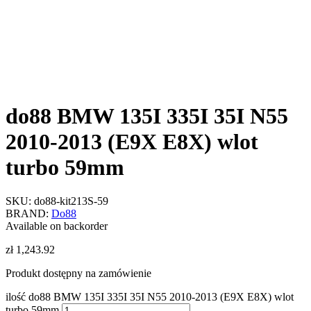
do88 BMW 135I 335I 35I N55
2010-2013 (E9X E8X) wlot
turbo 59mm
SKU:
do88-kit213S-59
BRAND:
Do88
Available on backorder
zł
1,243.92
Produkt dostępny na zamówienie
ilość do88 BMW 135I 335I 35I N55 2010-2013 (E9X E8X) wlot
turbo 59mm