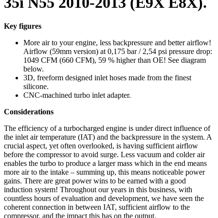
35i N55 2010-2013 (E9X E8X).
Key figures
More air to your engine, less backpressure and better airflow!
Airflow (59mm version) at 0,175 bar / 2,54 psi pressure drop:
1049 CFM (660 CFM), 59 % higher than OE! See diagram
below.
3D, freeform designed inlet hoses made from the finest
silicone.
CNC-machined turbo inlet adapter.
Considerations
The efficiency of a turbocharged engine is under direct influence of
the inlet air temperature (IAT) and the backpressure in the system. A
crucial aspect, yet often overlooked, is having sufficient airflow
before the compressor to avoid surge. Less vacuum and colder air
enables the turbo to produce a larger mass which in the end means
more air to the intake – summing up, this means noticeable power
gains. There are great power wins to be earned with a good
induction system! Throughout our years in this business, with
countless hours of evaluation and development, we have seen the
coherent connection in between IAT, sufficient airflow to the
compressor, and the impact this has on the output.