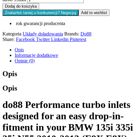
Dodaj do koszyka
Znalazłeś taniej u konkurencji? Negocjuj
Add to wishlist
rok gwarancji producenta
Kategoria
Układy doładowania
Brands:
Do88
Share:
Facebook
Twitter
Linkedin
Pinterest
Opis
Informacje dodatkowe
Opinie (0)
Opis
Opis
do88 Performance turbo inlets
designed for an easy drop-in-
fitment in your BMW 135i 335i