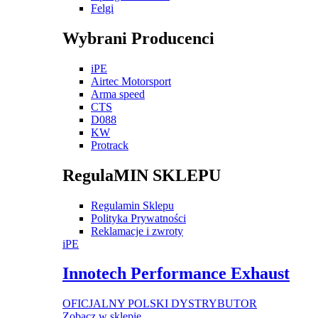
Felgi
Wybrani Producenci
iPE
Airtec Motorsport
Arma speed
CTS
D088
KW
Protrack
RegulaMIN SKLEPU
Regulamin Sklepu
Polityka Prywatności
Reklamacje i zwroty
iPE
Innotech Performance Exhaust
OFICJALNY POLSKI DYSTRYBUTOR
Zobacz w sklepie