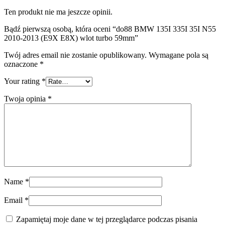
Ten produkt nie ma jeszcze opinii.
Bądź pierwszą osobą, która oceni “do88 BMW 135I 335I 35I N55
2010-2013 (E9X E8X) wlot turbo 59mm”
Twój adres email nie zostanie opublikowany.
Wymagane pola są
oznaczone
*
Your rating
*
Twoja opinia
*
Name
*
Email
*
Zapamiętaj moje dane w tej przeglądarce podczas pisania