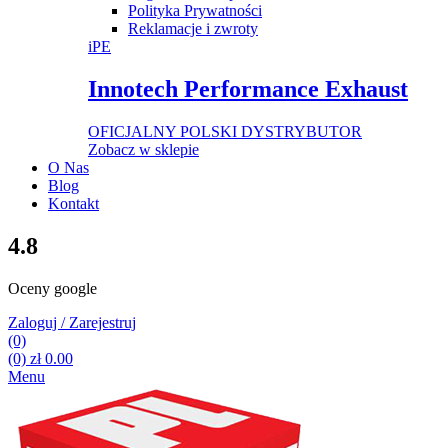
Polityka Prywatności
Reklamacje i zwroty
iPE
Innotech Performance Exhaust
OFICJALNY POLSKI DYSTRYBUTOR
Zobacz w sklepie
O Nas
Blog
Kontakt
4.8
Oceny google
Zaloguj / Zarejestruj
(0)
(0)
zł
0.00
Menu