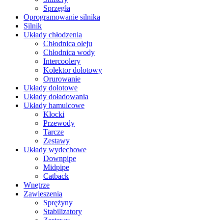
Sprzęgła
Oprogramowanie silnika
Silnik
Układy chłodzenia
Chłodnica oleju
Chłodnica wody
Intercoolery
Kolektor dolotowy
Orurowanie
Układy dolotowe
Układy doładowania
Układy hamulcowe
Klocki
Przewody
Tarcze
Zestawy
Układy wydechowe
Downpipe
Midpipe
Catback
Wnętrze
Zawieszenia
Sprężyny
Stabilizatory