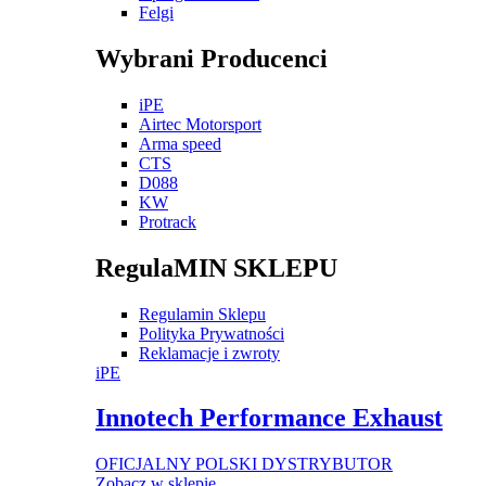
Felgi
Wybrani Producenci
iPE
Airtec Motorsport
Arma speed
CTS
D088
KW
Protrack
RegulaMIN SKLEPU
Regulamin Sklepu
Polityka Prywatności
Reklamacje i zwroty
iPE
Innotech Performance Exhaust
OFICJALNY POLSKI DYSTRYBUTOR
Zobacz w sklepie