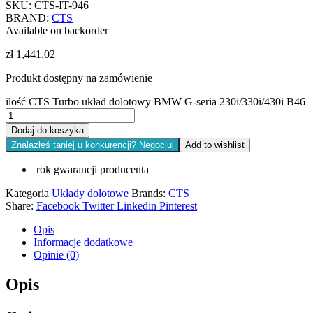
SKU:
CTS-IT-946
BRAND:
CTS
Available on backorder
zł
1,441.02
Produkt dostępny na zamówienie
ilość CTS Turbo układ dolotowy BMW G-seria 230i/330i/430i B46
Dodaj do koszyka
Znalazłeś taniej u konkurencji? Negocjuj
Add to wishlist
rok gwarancji producenta
Kategoria
Układy dolotowe
Brands:
CTS
Share:
Facebook
Twitter
Linkedin
Pinterest
Opis
Informacje dodatkowe
Opinie (0)
Opis