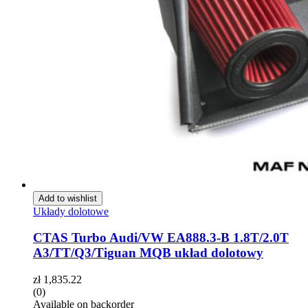
Add to wishlist
Układy dolotowe
CTAS Turbo Audi/VW EA888.3-B 1.8T/2.0T
A3/TT/Q3/Tiguan MQB układ dolotowy
zł
1,835.22
(0)
Available on backorder