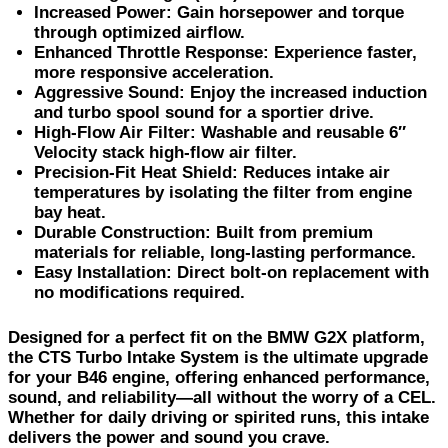
Increased Power
: Gain horsepower and torque
through optimized airflow.
Enhanced Throttle Response
: Experience faster,
more responsive acceleration.
Aggressive Sound
: Enjoy the increased induction
and turbo spool sound for a sportier drive.
High-Flow Air Filter
: Washable and reusable 6″
Velocity stack high-flow air filter.
Precision-Fit Heat Shield
: Reduces intake air
temperatures by isolating the filter from engine
bay heat.
Durable Construction
: Built from premium
materials for reliable, long-lasting performance.
Easy Installation
: Direct bolt-on replacement with
no modifications required.
Designed for a perfect fit on the BMW G2X platform,
the CTS Turbo Intake System is the ultimate upgrade
for your B46 engine, offering enhanced performance,
sound, and reliability—all without the worry of a CEL.
Whether for daily driving or spirited runs, this intake
delivers the power and sound you crave.