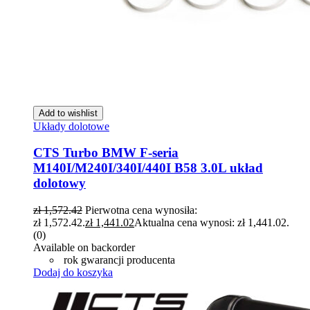
Add to wishlist
Układy dolotowe
CTS Turbo BMW F-seria
M140I/M240I/340I/440I B58 3.0L układ
dolotowy
zł
1,572.42
Pierwotna cena wynosiła:
zł 1,572.42.
zł
1,441.02
Aktualna cena wynosi: zł 1,441.02.
(0)
Available on backorder
rok gwarancji producenta
Dodaj do koszyka