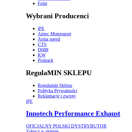
Felgi
Wybrani Producenci
iPE
Airtec Motorsport
Arma speed
CTS
D088
KW
Protrack
RegulaMIN SKLEPU
Regulamin Sklepu
Polityka Prywatności
Reklamacje i zwroty
iPE
Innotech Performance Exhaust
OFICJALNY POLSKI DYSTRYBUTOR
Zobacz w sklepie