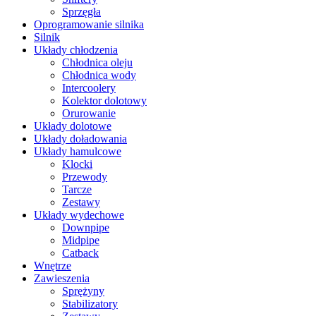
Sprzęgła
Oprogramowanie silnika
Silnik
Układy chłodzenia
Chłodnica oleju
Chłodnica wody
Intercoolery
Kolektor dolotowy
Orurowanie
Układy dolotowe
Układy doładowania
Układy hamulcowe
Klocki
Przewody
Tarcze
Zestawy
Układy wydechowe
Downpipe
Midpipe
Catback
Wnętrze
Zawieszenia
Sprężyny
Stabilizatory