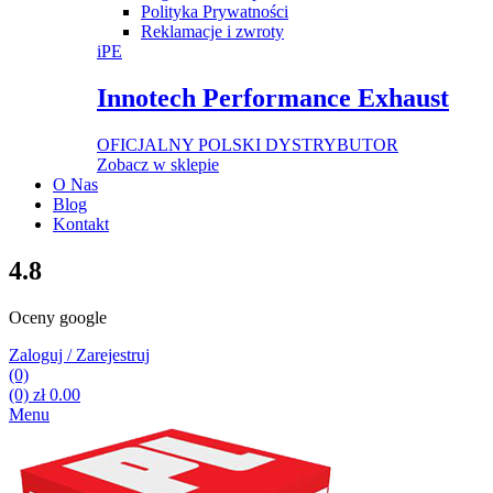
Polityka Prywatności
Reklamacje i zwroty
iPE
Innotech Performance Exhaust
OFICJALNY POLSKI DYSTRYBUTOR
Zobacz w sklepie
O Nas
Blog
Kontakt
4.8
Oceny google
Zaloguj / Zarejestruj
(0)
(0)
zł
0.00
Menu