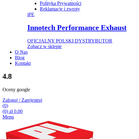
Polityka Prywatności
Reklamacje i zwroty
iPE
Innotech Performance Exhaust
OFICJALNY POLSKI DYSTRYBUTOR
Zobacz w sklepie
O Nas
Blog
Kontakt
4.8
Oceny google
Zaloguj / Zarejestruj
(0)
(0)
zł
0.00
Menu