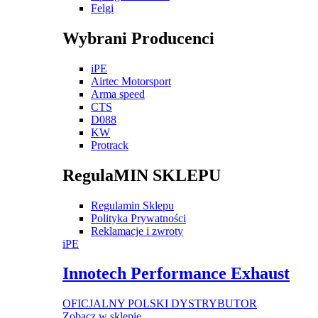
Felgi
Wybrani Producenci
iPE
Airtec Motorsport
Arma speed
CTS
D088
KW
Protrack
RegulaMIN SKLEPU
Regulamin Sklepu
Polityka Prywatności
Reklamacje i zwroty
iPE
Innotech Performance Exhaust
OFICJALNY POLSKI DYSTRYBUTOR
Zobacz w sklepie