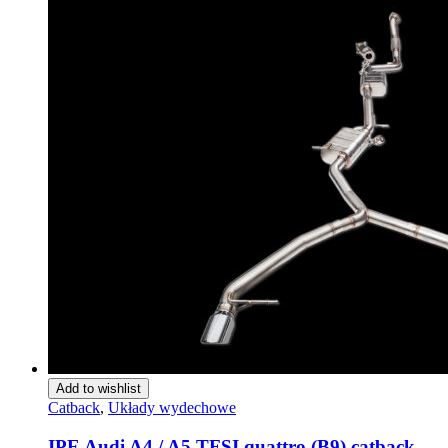
Add to wishlist
Catback
,
Układy wydechowe
IPE Audi A4 / A5 TFSI quattro (B9) catback