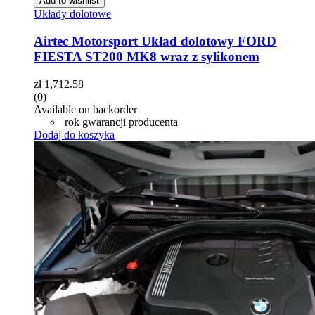
Add to wishlist
Układy dolotowe
Airtec Motorsport Układ dolotowy FORD
FIESTA ST200 MK8 wraz z sylikonem
zł
1,712.58
(0)
Available on backorder
rok gwarancji producenta
Dodaj do koszyka