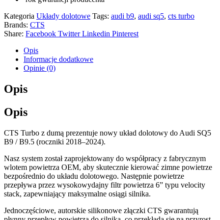
Kategoria
Układy dolotowe
Tags:
audi b9
,
audi sq5
,
cts turbo
Brands:
CTS
Share:
Facebook
Twitter
Linkedin
Pinterest
Opis
Informacje dodatkowe
Opinie (0)
Opis
Opis
CTS Turbo z dumą prezentuje nowy układ dolotowy do Audi SQ5
B9 / B9.5 (roczniki 2018–2024).
Nasz system został zaprojektowany do współpracy z fabrycznym
wlotem powietrza OEM, aby skutecznie kierować zimne powietrze
bezpośrednio do układu dolotowego. Następnie powietrze
przepływa przez wysokowydajny filtr powietrza 6” typu velocity
stack, zapewniający maksymalne osiągi silnika.
Jednoczęściowe, autorskie silikonowe złączki CTS gwarantują
płynny przepływ powietrza do silnika, co przekłada się na przyrost