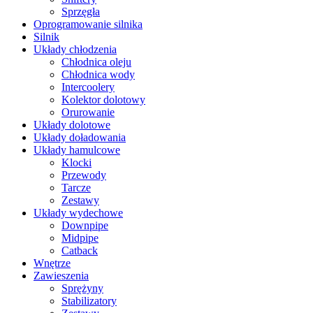
Sprzęgła
Oprogramowanie silnika
Silnik
Układy chłodzenia
Chłodnica oleju
Chłodnica wody
Intercoolery
Kolektor dolotowy
Orurowanie
Układy dolotowe
Układy doładowania
Układy hamulcowe
Klocki
Przewody
Tarcze
Zestawy
Układy wydechowe
Downpipe
Midpipe
Catback
Wnętrze
Zawieszenia
Sprężyny
Stabilizatory