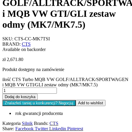
GOLF/ALLTRACK/SPORTW
i MQB VW GTI/GLI zestaw
odmy (MK7/MK7.5)
SKU:
CTS-CC-MK7TSI
BRAND:
CTS
Available on backorder
zł
2,671.80
Produkt dostępny na zamówienie
ilość CTS Turbo MQB VW GOLF/ALLTRACK/SPORTWAGEN
i MQB VW GTI/GLI zestaw odmy (MK7/MK7.5)
Dodaj do koszyka
Znalazłeś taniej u konkurencji? Negocjuj
Add to wishlist
rok gwarancji producenta
Kategoria
Silnik
Brands:
CTS
Share:
Facebook
Twitter
Linkedin
Pinterest