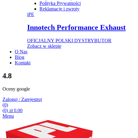
Polityka Prywatności
Reklamacje i zwroty
iPE
Innotech Performance Exhaust
OFICJALNY POLSKI DYSTRYBUTOR
Zobacz w sklepie
O Nas
Blog
Kontakt
4.8
Oceny google
Zaloguj / Zarejestruj
(0)
(0)
zł
0.00
Menu