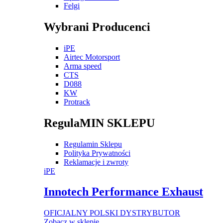
Felgi
Wybrani Producenci
iPE
Airtec Motorsport
Arma speed
CTS
D088
KW
Protrack
RegulaMIN SKLEPU
Regulamin Sklepu
Polityka Prywatności
Reklamacje i zwroty
iPE
Innotech Performance Exhaust
OFICJALNY POLSKI DYSTRYBUTOR
Zobacz w sklepie