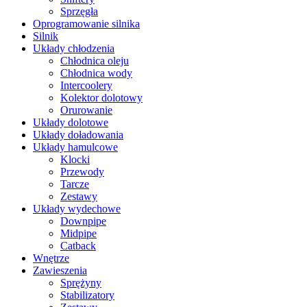
Sprzęgła
Oprogramowanie silnika
Silnik
Układy chłodzenia
Chłodnica oleju
Chłodnica wody
Intercoolery
Kolektor dolotowy
Orurowanie
Układy dolotowe
Układy doładowania
Układy hamulcowe
Klocki
Przewody
Tarcze
Zestawy
Układy wydechowe
Downpipe
Midpipe
Catback
Wnętrze
Zawieszenia
Sprężyny
Stabilizatory