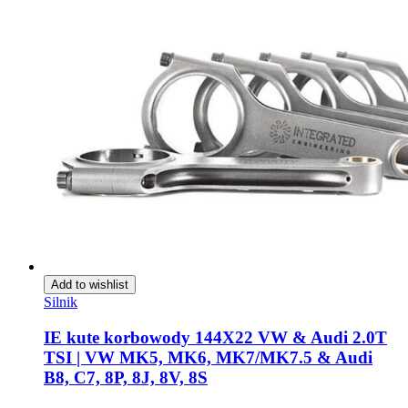
Add to wishlist
Silnik
IE kute korbowody 144X22 VW & Audi 2.0T
TSI | VW MK5, MK6, MK7/MK7.5 & Audi
B8, C7, 8P, 8J, 8V, 8S