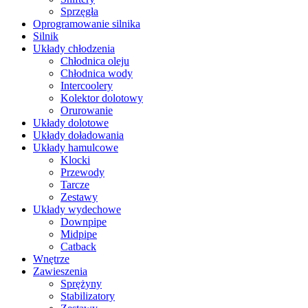
Sprzęgła
Oprogramowanie silnika
Silnik
Układy chłodzenia
Chłodnica oleju
Chłodnica wody
Intercoolery
Kolektor dolotowy
Orurowanie
Układy dolotowe
Układy doładowania
Układy hamulcowe
Klocki
Przewody
Tarcze
Zestawy
Układy wydechowe
Downpipe
Midpipe
Catback
Wnętrze
Zawieszenia
Sprężyny
Stabilizatory