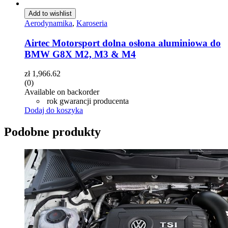
Add to wishlist
Aerodynamika
,
Karoseria
Airtec Motorsport dolna osłona aluminiowa do
BMW G8X M2, M3 & M4
zł
1,966.62
(0)
Available on backorder
rok gwarancji producenta
Dodaj do koszyka
Podobne produkty