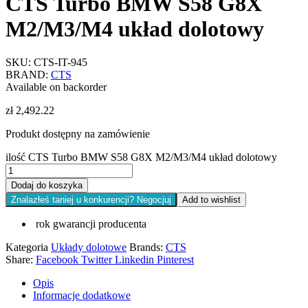
CTS Turbo BMW S58 G8X
M2/M3/M4 układ dolotowy
SKU:
CTS-IT-945
BRAND:
CTS
Available on backorder
zł
2,492.22
Produkt dostępny na zamówienie
ilość CTS Turbo BMW S58 G8X M2/M3/M4 układ dolotowy
Dodaj do koszyka
Znalazłeś taniej u konkurencji? Negocjuj
Add to wishlist
rok gwarancji producenta
Kategoria
Układy dolotowe
Brands:
CTS
Share:
Facebook
Twitter
Linkedin
Pinterest
Opis
Informacje dodatkowe