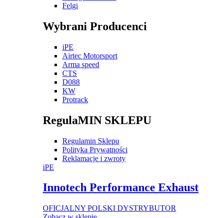
Felgi
Wybrani Producenci
iPE
Airtec Motorsport
Arma speed
CTS
D088
KW
Protrack
RegulaMIN SKLEPU
Regulamin Sklepu
Polityka Prywatności
Reklamacje i zwroty
iPE
Innotech Performance Exhaust
OFICJALNY POLSKI DYSTRYBUTOR
Zobacz w sklepie