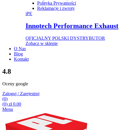
Polityka Prywatności
Reklamacje i zwroty
iPE
Innotech Performance Exhaust
OFICJALNY POLSKI DYSTRYBUTOR
Zobacz w sklepie
O Nas
Blog
Kontakt
4.8
Oceny google
Zaloguj / Zarejestruj
(0)
(0)
zł
0.00
Menu