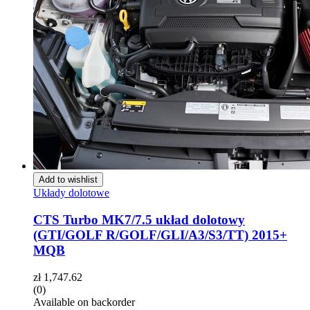
Add to wishlist
Układy dolotowe
CTS Turbo MK7/7.5 układ dolotowy
(GTI/GOLF R/GOLF/GLI/A3/S3/TT) 2015+
MQB
zł
1,747.62
(0)
Available on backorder