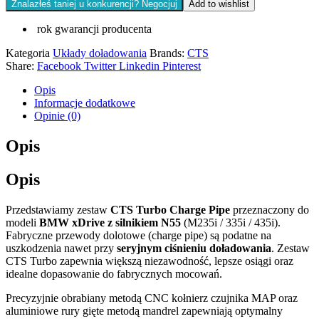
Znalazłeś taniej u konkurencji? Negocjuj
Add to wishlist
rok gwarancji producenta
Kategoria
Układy doładowania
Brands:
CTS
Share:
Facebook
Twitter
Linkedin
Pinterest
Opis
Informacje dodatkowe
Opinie (0)
Opis
Opis
Przedstawiamy zestaw
CTS Turbo Charge Pipe
przeznaczony do
modeli
BMW xDrive z silnikiem N55
(M235i / 335i / 435i).
Fabryczne przewody dolotowe (charge pipe) są podatne na
uszkodzenia nawet przy
seryjnym ciśnieniu doładowania
. Zestaw
CTS Turbo zapewnia większą niezawodność, lepsze osiągi oraz
idealne dopasowanie do fabrycznych mocowań.
Precyzyjnie obrabiany metodą CNC kołnierz czujnika MAP oraz
aluminiowe rury gięte metodą mandrel zapewniają optymalny