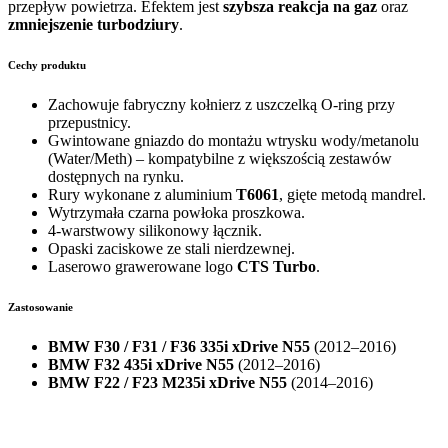
przepływ powietrza. Efektem jest
szybsza reakcja na gaz
oraz
zmniejszenie turbodziury
.
Cechy produktu
Zachowuje fabryczny kołnierz z uszczelką O-ring przy
przepustnicy.
Gwintowane gniazdo do montażu wtrysku wody/metanolu
(Water/Meth) – kompatybilne z większością zestawów
dostępnych na rynku.
Rury wykonane z aluminium
T6061
, gięte metodą mandrel.
Wytrzymała czarna powłoka proszkowa.
4-warstwowy silikonowy łącznik.
Opaski zaciskowe ze stali nierdzewnej.
Laserowo grawerowane logo
CTS Turbo
.
Zastosowanie
BMW F30 / F31 / F36 335i xDrive N55
(2012–2016)
BMW F32 435i xDrive N55
(2012–2016)
BMW F22 / F23 M235i xDrive N55
(2014–2016)