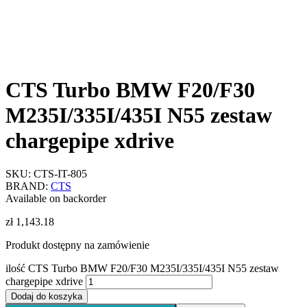
CTS Turbo BMW F20/F30
M235I/335I/435I N55 zestaw
chargepipe xdrive
SKU:
CTS-IT-805
BRAND:
CTS
Available on backorder
zł
1,143.18
Produkt dostępny na zamówienie
ilość CTS Turbo BMW F20/F30 M235I/335I/435I N55 zestaw
chargepipe xdrive
Dodaj do koszyka