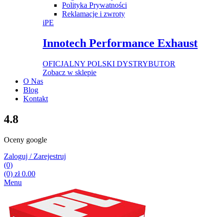
Polityka Prywatności
Reklamacje i zwroty
iPE
Innotech Performance Exhaust
OFICJALNY POLSKI DYSTRYBUTOR
Zobacz w sklepie
O Nas
Blog
Kontakt
4.8
Oceny google
Zaloguj / Zarejestruj
(0)
(0)
zł
0.00
Menu