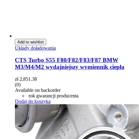
Add to wishlist
Układy doładowania
CTS Turbo S55 F80/F82/F83/F87 BMW
M3/M4/M2 wydajniejszy wymiennik ciepła
zł
2,851.38
(0)
Available on backorder
rok gwarancji producenta
Dodaj do koszyka