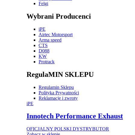
Felgi
Wybrani Producenci
iPE
Airtec Motorsport
Arma speed
CTS
D088
KW
Protrack
RegulaMIN SKLEPU
Regulamin Sklepu
Polityka Prywatności
Reklamacje i zwroty
iPE
Innotech Performance Exhaust
OFICJALNY POLSKI DYSTRYBUTOR
Zobacz w sklepie