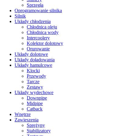
Sprzęgła
Oprogramowanie silnika
Silnik
Układy chłodzenia
Chłodnica oleju
Chłodnica wody
Intercoolery
Kolektor dolotowy
Orurowanie
Układy dolotowe
Układy doładowania
Układy hamulcowe
Klocki
Przewody
Tarcze
Zestawy
Układy wydechowe
Downpipe
Midpipe
Catback
Wnętrze
Zawieszenia
Sprężyny
Stabilizatory