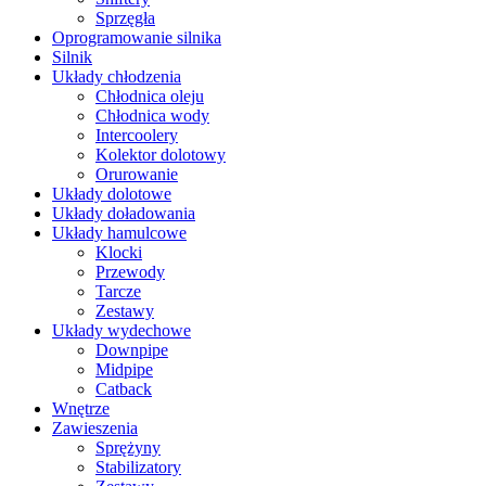
Sprzęgła
Oprogramowanie silnika
Silnik
Układy chłodzenia
Chłodnica oleju
Chłodnica wody
Intercoolery
Kolektor dolotowy
Orurowanie
Układy dolotowe
Układy doładowania
Układy hamulcowe
Klocki
Przewody
Tarcze
Zestawy
Układy wydechowe
Downpipe
Midpipe
Catback
Wnętrze
Zawieszenia
Sprężyny
Stabilizatory