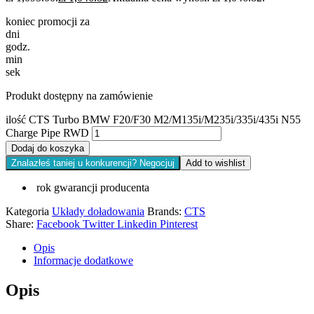
koniec promocji za
dni
godz.
min
sek
Produkt dostępny na zamówienie
ilość CTS Turbo BMW F20/F30 M2/M135i/M235i/335i/435i N55
Charge Pipe RWD
Dodaj do koszyka
Znalazłeś taniej u konkurencji? Negocjuj
Add to wishlist
rok gwarancji producenta
Kategoria
Układy doładowania
Brands:
CTS
Share:
Facebook
Twitter
Linkedin
Pinterest
Opis
Informacje dodatkowe
Opis