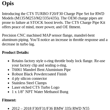
Opis
Introducing the CTS TURBO F20/F30 Charge Pipe Set for RWD
Models (M135/M253/M2/335i/435i). The OEM charge pipes are
prone to failure at STOCK boost levels. The CTS Charge Pipe Kit
offers peace of mind, more power, and OE fitment.
Precision CNC machined MAP sensor flange, mandrel-bent
aluminum piping. You’ll notice an increase in throttle response and a
decrease in turbo lag.
Product Details:
Retains factory style o-ring throttle body lock flange. Re-use
your factory clip and sealing o-ring.
T6061 Mandrel Bent Aluminium Pipe
Robust Black Powdercoated Finish
4 ply silicon connector
Stainless Steel Clamps
Laser etched CTS Turbo Logo
1 x 1/8″ NPT Water Methanol Bung
Fitment:
2012 – 2018 F30/F31/F36 BMW 335i RWD N55