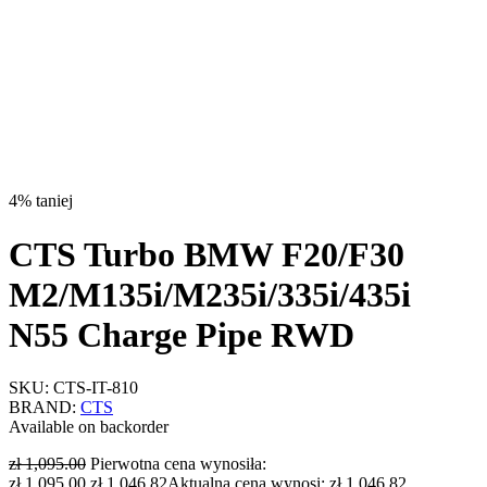
4% taniej
CTS Turbo BMW F20/F30
M2/M135i/M235i/335i/435i
N55 Charge Pipe RWD
SKU:
CTS-IT-810
BRAND:
CTS
Available on backorder
zł
1,095.00
Pierwotna cena wynosiła:
zł 1,095.00.
zł
1,046.82
Aktualna cena wynosi: zł 1,046.82.