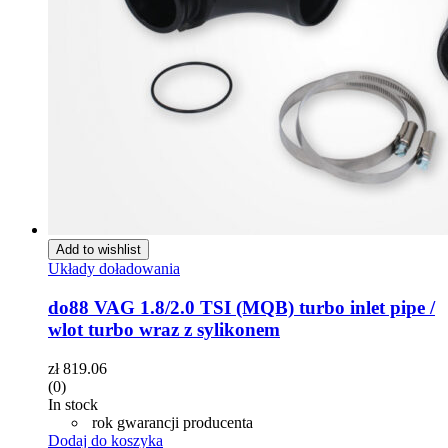
Add to wishlist
Układy doładowania
do88 VAG 1.8/2.0 TSI (MQB) turbo inlet pipe /
wlot turbo wraz z sylikonem
zł
819.06
(0)
In stock
rok gwarancji producenta
Dodaj do koszyka