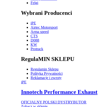
Felgi
Wybrani Producenci
iPE
Airtec Motorsport
Arma speed
CTS
D088
KW
Protrack
RegulaMIN SKLEPU
Regulamin Sklepu
Polityka Prywatności
Reklamacje i zwroty
iPE
Innotech Performance Exhaust
OFICJALNY POLSKI DYSTRYBUTOR
Zobacz w sklepie