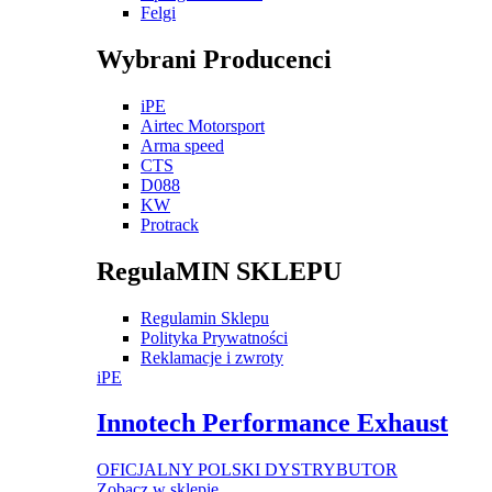
Felgi
Wybrani Producenci
iPE
Airtec Motorsport
Arma speed
CTS
D088
KW
Protrack
RegulaMIN SKLEPU
Regulamin Sklepu
Polityka Prywatności
Reklamacje i zwroty
iPE
Innotech Performance Exhaust
OFICJALNY POLSKI DYSTRYBUTOR
Zobacz w sklepie