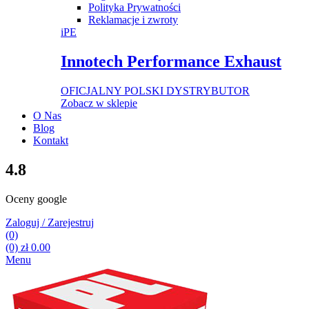
Polityka Prywatności
Reklamacje i zwroty
iPE
Innotech Performance Exhaust
OFICJALNY POLSKI DYSTRYBUTOR
Zobacz w sklepie
O Nas
Blog
Kontakt
4.8
Oceny google
Zaloguj / Zarejestruj
(0)
(0)
zł
0.00
Menu