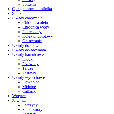
Sprzęgła
Oprogramowanie silnika
Silnik
Układy chłodzenia
Chłodnica oleju
Chłodnica wody
Intercoolery
Kolektor dolotowy
Orurowanie
Układy dolotowe
Układy doładowania
Układy hamulcowe
Klocki
Przewody
Tarcze
Zestawy
Układy wydechowe
Downpipe
Midpipe
Catback
Wnętrze
Zawieszenia
Sprężyny
Stabilizatory