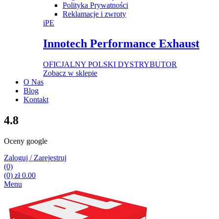
Polityka Prywatności
Reklamacje i zwroty
iPE
Innotech Performance Exhaust
OFICJALNY POLSKI DYSTRYBUTOR
Zobacz w sklepie
O Nas
Blog
Kontakt
4.8
Oceny google
Zaloguj / Zarejestruj
(0)
(0)
zł
0.00
Menu