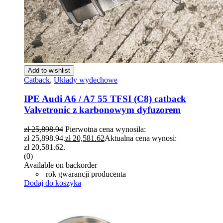
Add to wishlist
Catback
,
Układy wydechowe
IPE Audi A6 / A7 55 TFSI (C8) catback
Valvetronic z karbonowym dyfuzorem
zł
25,898.94
Pierwotna cena wynosiła:
zł 25,898.94.
zł
20,581.62
Aktualna cena wynosi:
zł 20,581.62.
(0)
Available on backorder
rok gwarancji producenta
Dodaj do koszyka