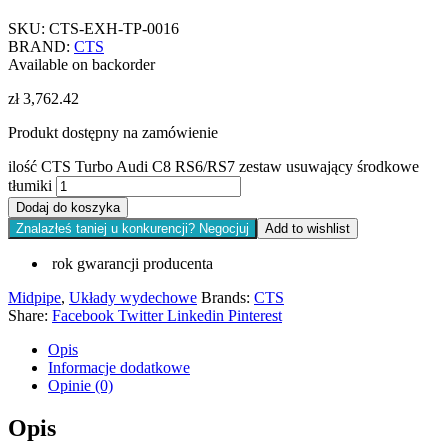
SKU:
CTS-EXH-TP-0016
BRAND:
CTS
Available on backorder
zł
3,762.42
Produkt dostępny na zamówienie
ilość CTS Turbo Audi C8 RS6/RS7 zestaw usuwający środkowe
tłumiki
Dodaj do koszyka
Znalazłeś taniej u konkurencji? Negocjuj
Add to wishlist
rok gwarancji producenta
Midpipe
,
Układy wydechowe
Brands:
CTS
Share:
Facebook
Twitter
Linkedin
Pinterest
Opis
Informacje dodatkowe
Opinie (0)
Opis