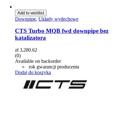
Add to wishlist
Downpipe
,
Układy wydechowe
CTS Turbo MQB fwd downpipe bez
katalizatora
zł
3,280.62
(0)
Available on backorder
rok gwarancji producenta
Dodaj do koszyka