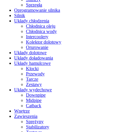
Sprzęgła
Oprogramowanie silnika
Silnik
Układy chłodzenia
Chłodnica oleju
Chłodnica wody
Intercoolery
Kolektor dolotowy
Orurowanie
Układy dolotowe
Układy doładowania
Układy hamulcowe
Klocki
Przewody
Tarcze
Zestawy
Układy wydechowe
Downpipe
Midpipe
Catback
Wnętrze
Zawieszenia
Sprężyny
Stabilizatory