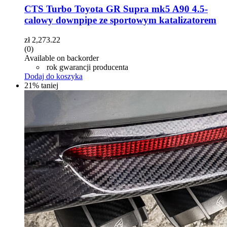
CTS Turbo Toyota GR Supra mk5 A90 4.5-
calowy downpipe ze sportowym katalizatorem
zł
2,273.22
(0)
Available on backorder
rok gwarancji producenta
Dodaj do koszyka
21% taniej