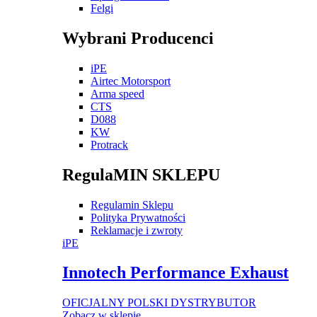
Felgi
Wybrani Producenci
iPE
Airtec Motorsport
Arma speed
CTS
D088
KW
Protrack
RegulaMIN SKLEPU
Regulamin Sklepu
Polityka Prywatności
Reklamacje i zwroty
iPE
Innotech Performance Exhaust
OFICJALNY POLSKI DYSTRYBUTOR
Zobacz w sklepie