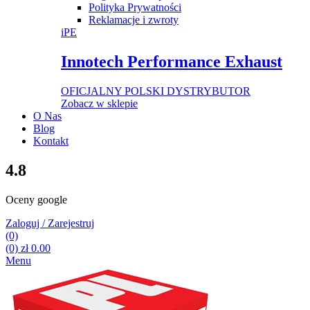
Polityka Prywatności
Reklamacje i zwroty
iPE
Innotech Performance Exhaust
OFICJALNY POLSKI DYSTRYBUTOR
Zobacz w sklepie
O Nas
Blog
Kontakt
4.8
Oceny google
Zaloguj / Zarejestruj
(0)
(0)
zł
0.00
Menu