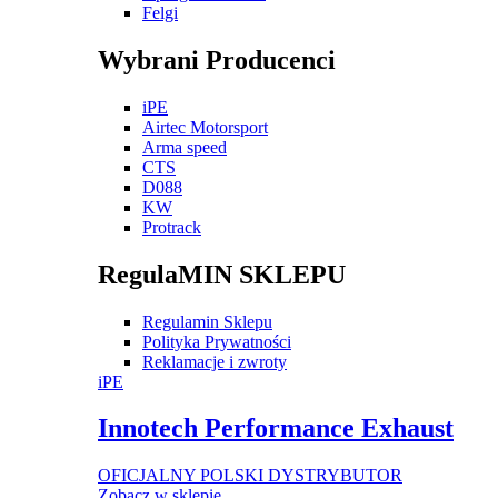
Felgi
Wybrani Producenci
iPE
Airtec Motorsport
Arma speed
CTS
D088
KW
Protrack
RegulaMIN SKLEPU
Regulamin Sklepu
Polityka Prywatności
Reklamacje i zwroty
iPE
Innotech Performance Exhaust
OFICJALNY POLSKI DYSTRYBUTOR
Zobacz w sklepie