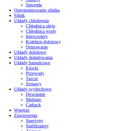
Sprzęgła
Oprogramowanie silnika
Silnik
Układy chłodzenia
Chłodnica oleju
Chłodnica wody
Intercoolery
Kolektor dolotowy
Orurowanie
Układy dolotowe
Układy doładowania
Układy hamulcowe
Klocki
Przewody
Tarcze
Zestawy
Układy wydechowe
Downpipe
Midpipe
Catback
Wnętrze
Zawieszenia
Sprężyny
Stabilizatory