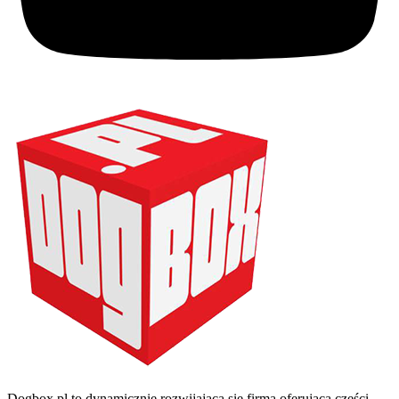
Dogbox.pl to dynamicznie rozwijająca się firma oferująca części