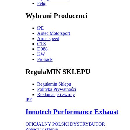
Felgi
Wybrani Producenci
iPE
Airtec Motorsport
Arma speed
CTS
D088
KW
Protrack
RegulaMIN SKLEPU
Regulamin Sklepu
Polityka Prywatności
Reklamacje i zwroty
iPE
Innotech Performance Exhaust
OFICJALNY POLSKI DYSTRYBUTOR
Zobacz w sklepie