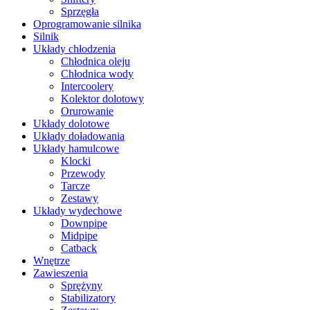
Sprzęgła
Oprogramowanie silnika
Silnik
Układy chłodzenia
Chłodnica oleju
Chłodnica wody
Intercoolery
Kolektor dolotowy
Orurowanie
Układy dolotowe
Układy doładowania
Układy hamulcowe
Klocki
Przewody
Tarcze
Zestawy
Układy wydechowe
Downpipe
Midpipe
Catback
Wnętrze
Zawieszenia
Sprężyny
Stabilizatory