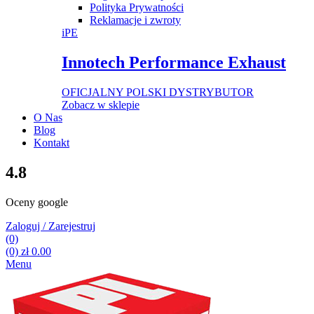
Polityka Prywatności
Reklamacje i zwroty
iPE
Innotech Performance Exhaust
OFICJALNY POLSKI DYSTRYBUTOR
Zobacz w sklepie
O Nas
Blog
Kontakt
4.8
Oceny google
Zaloguj / Zarejestruj
(0)
(0)
zł
0.00
Menu