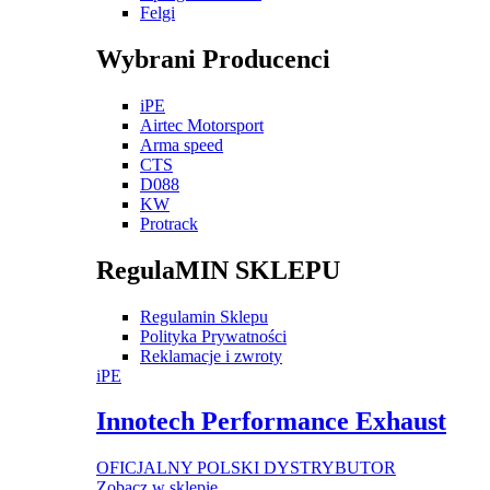
Felgi
Wybrani Producenci
iPE
Airtec Motorsport
Arma speed
CTS
D088
KW
Protrack
RegulaMIN SKLEPU
Regulamin Sklepu
Polityka Prywatności
Reklamacje i zwroty
iPE
Innotech Performance Exhaust
OFICJALNY POLSKI DYSTRYBUTOR
Zobacz w sklepie