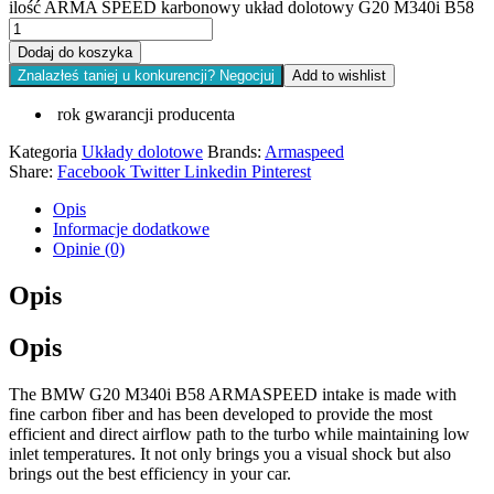
ilość ARMA SPEED karbonowy układ dolotowy G20 M340i B58
Dodaj do koszyka
Znalazłeś taniej u konkurencji? Negocjuj
Add to wishlist
rok gwarancji producenta
Kategoria
Układy dolotowe
Brands:
Armaspeed
Share:
Facebook
Twitter
Linkedin
Pinterest
Opis
Informacje dodatkowe
Opinie (0)
Opis
Opis
The BMW G20 M340i B58 ARMASPEED intake is made with
fine carbon fiber and has been developed to provide the most
efficient and direct airflow path to the turbo while maintaining low
inlet temperatures. It not only brings you a visual shock but also
brings out the best efficiency in your car.