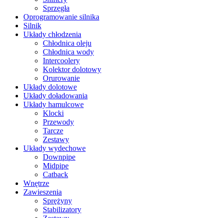
Sprzęgła
Oprogramowanie silnika
Silnik
Układy chłodzenia
Chłodnica oleju
Chłodnica wody
Intercoolery
Kolektor dolotowy
Orurowanie
Układy dolotowe
Układy doładowania
Układy hamulcowe
Klocki
Przewody
Tarcze
Zestawy
Układy wydechowe
Downpipe
Midpipe
Catback
Wnętrze
Zawieszenia
Sprężyny
Stabilizatory