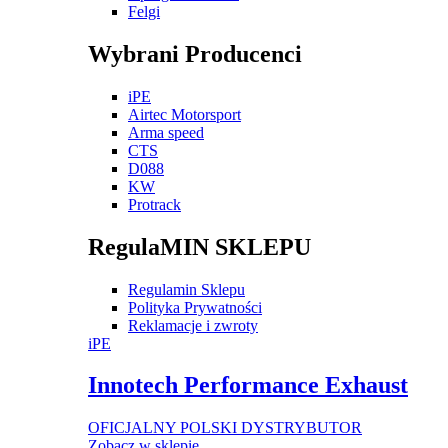
Felgi
Wybrani Producenci
iPE
Airtec Motorsport
Arma speed
CTS
D088
KW
Protrack
RegulaMIN SKLEPU
Regulamin Sklepu
Polityka Prywatności
Reklamacje i zwroty
iPE
Innotech Performance Exhaust
OFICJALNY POLSKI DYSTRYBUTOR
Zobacz w sklepie