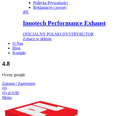
Polityka Prywatności
Reklamacje i zwroty
iPE
Innotech Performance Exhaust
OFICJALNY POLSKI DYSTRYBUTOR
Zobacz w sklepie
O Nas
Blog
Kontakt
4.8
Oceny google
Zaloguj / Zarejestruj
(0)
(0)
zł
0.00
Menu