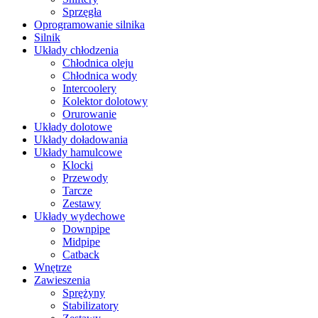
Sprzęgła
Oprogramowanie silnika
Silnik
Układy chłodzenia
Chłodnica oleju
Chłodnica wody
Intercoolery
Kolektor dolotowy
Orurowanie
Układy dolotowe
Układy doładowania
Układy hamulcowe
Klocki
Przewody
Tarcze
Zestawy
Układy wydechowe
Downpipe
Midpipe
Catback
Wnętrze
Zawieszenia
Sprężyny
Stabilizatory