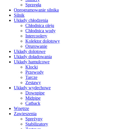
Sprzęgła
Oprogramowanie silnika
Silnik
Układy chłodzenia
Chłodnica oleju
Chłodnica wody
Intercoolery
Kolektor dolotowy
Orurowanie
Układy dolotowe
Układy doładowania
Układy hamulcowe
Klocki
Przewody
Tarcze
Zestawy
Układy wydechowe
Downpipe
Midpipe
Catback
Wnętrze
Zawieszenia
Sprężyny
Stabilizatory