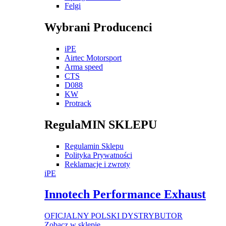
Felgi
Wybrani Producenci
iPE
Airtec Motorsport
Arma speed
CTS
D088
KW
Protrack
RegulaMIN SKLEPU
Regulamin Sklepu
Polityka Prywatności
Reklamacje i zwroty
iPE
Innotech Performance Exhaust
OFICJALNY POLSKI DYSTRYBUTOR
Zobacz w sklepie