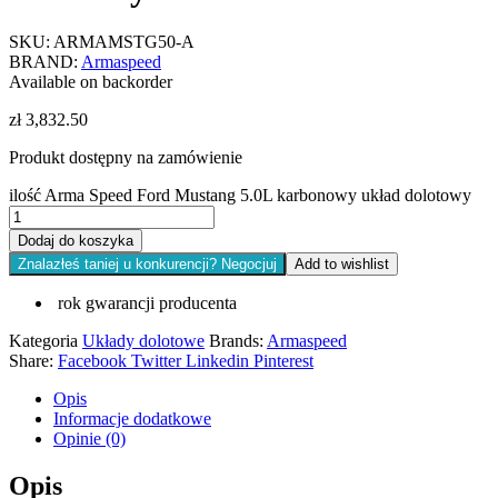
SKU:
ARMAMSTG50-A
BRAND:
Armaspeed
Available on backorder
zł
3,832.50
Produkt dostępny na zamówienie
ilość Arma Speed Ford Mustang 5.0L karbonowy układ dolotowy
Dodaj do koszyka
Znalazłeś taniej u konkurencji? Negocjuj
Add to wishlist
rok gwarancji producenta
Kategoria
Układy dolotowe
Brands:
Armaspeed
Share:
Facebook
Twitter
Linkedin
Pinterest
Opis
Informacje dodatkowe
Opinie (0)
Opis