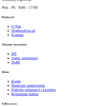
Pon – Pt: 9:00 – 17:00
Dogbox.pl
O Nas
Dogboxdyno.pl
Kontakt
Oficjalny dystrybutor
iPE
Airtec motorsport
Do88
Klient
Konto
Śledzenie zamówienia
Polityka reklamacji i zwrotów
Regulamin sklepu
Follow us on: