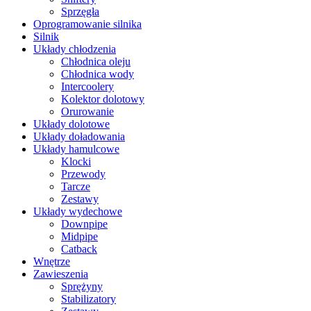
Sprzęgła
Oprogramowanie silnika
Silnik
Układy chłodzenia
Chłodnica oleju
Chłodnica wody
Intercoolery
Kolektor dolotowy
Orurowanie
Układy dolotowe
Układy doładowania
Układy hamulcowe
Klocki
Przewody
Tarcze
Zestawy
Układy wydechowe
Downpipe
Midpipe
Catback
Wnętrze
Zawieszenia
Sprężyny
Stabilizatory