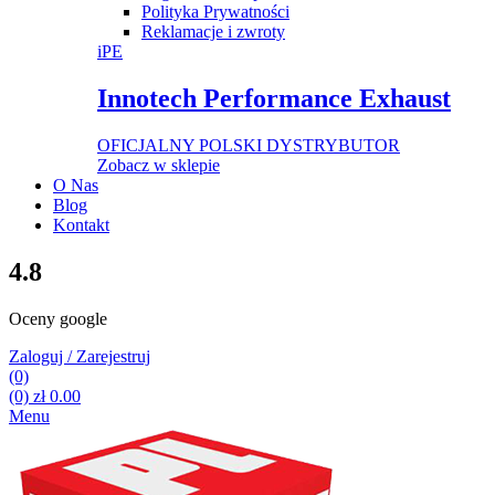
Polityka Prywatności
Reklamacje i zwroty
iPE
Innotech Performance Exhaust
OFICJALNY POLSKI DYSTRYBUTOR
Zobacz w sklepie
O Nas
Blog
Kontakt
4.8
Oceny google
Zaloguj / Zarejestruj
(0)
(0)
zł
0.00
Menu