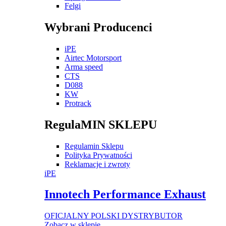
Felgi
Wybrani Producenci
iPE
Airtec Motorsport
Arma speed
CTS
D088
KW
Protrack
RegulaMIN SKLEPU
Regulamin Sklepu
Polityka Prywatności
Reklamacje i zwroty
iPE
Innotech Performance Exhaust
OFICJALNY POLSKI DYSTRYBUTOR
Zobacz w sklepie