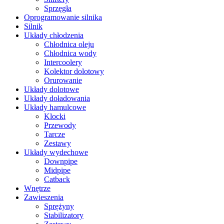
Sprzęgła
Oprogramowanie silnika
Silnik
Układy chłodzenia
Chłodnica oleju
Chłodnica wody
Intercoolery
Kolektor dolotowy
Orurowanie
Układy dolotowe
Układy doładowania
Układy hamulcowe
Klocki
Przewody
Tarcze
Zestawy
Układy wydechowe
Downpipe
Midpipe
Catback
Wnętrze
Zawieszenia
Sprężyny
Stabilizatory