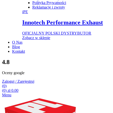
Polityka Prywatności
Reklamacje i zwroty
iPE
Innotech Performance Exhaust
OFICJALNY POLSKI DYSTRYBUTOR
Zobacz w sklepie
O Nas
Blog
Kontakt
4.8
Oceny google
Zaloguj / Zarejestruj
(0)
(0)
zł
0.00
Menu