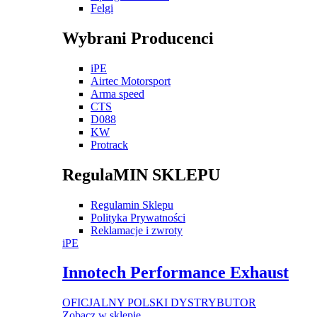
Felgi
Wybrani Producenci
iPE
Airtec Motorsport
Arma speed
CTS
D088
KW
Protrack
RegulaMIN SKLEPU
Regulamin Sklepu
Polityka Prywatności
Reklamacje i zwroty
iPE
Innotech Performance Exhaust
OFICJALNY POLSKI DYSTRYBUTOR
Zobacz w sklepie