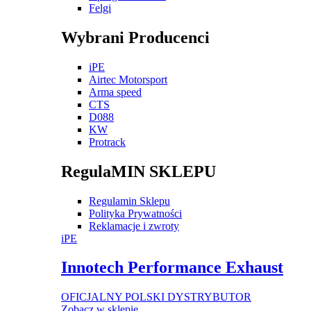
Felgi
Wybrani Producenci
iPE
Airtec Motorsport
Arma speed
CTS
D088
KW
Protrack
RegulaMIN SKLEPU
Regulamin Sklepu
Polityka Prywatności
Reklamacje i zwroty
iPE
Innotech Performance Exhaust
OFICJALNY POLSKI DYSTRYBUTOR
Zobacz w sklepie