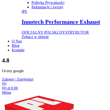
Polityka Prywatności
Reklamacje i zwroty
iPE
Innotech Performance Exhaust
OFICJALNY POLSKI DYSTRYBUTOR
Zobacz w sklepie
O Nas
Blog
Kontakt
4.8
Oceny google
Zaloguj / Zarejestruj
(0)
(0)
zł
0.00
Menu