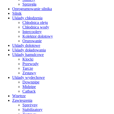
Sprzęgła
Oprogramowanie silnika
Silnik
Układy chłodzenia
Chłodnica oleju
Chłodnica wody
Intercoolery
Kolektor dolotowy
Orurowanie
Układy dolotowe
Układy doładowania
Układy hamulcowe
Klocki
Przewody
Tarcze
Zestawy
Układy wydechowe
Downpipe
Midpipe
Catback
Wnętrze
Zawieszenia
Sprężyny
Stabilizatory