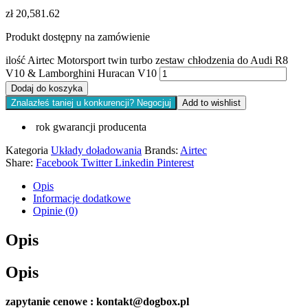
zł
20,581.62
Produkt dostępny na zamówienie
ilość Airtec Motorsport twin turbo zestaw chłodzenia do Audi R8
V10 & Lamborghini Huracan V10
Dodaj do koszyka
Znalazłeś taniej u konkurencji? Negocjuj
Add to wishlist
rok gwarancji producenta
Kategoria
Układy doładowania
Brands:
Airtec
Share:
Facebook
Twitter
Linkedin
Pinterest
Opis
Informacje dodatkowe
Opinie (0)
Opis
Opis
zapytanie cenowe : kontakt@dogbox.pl