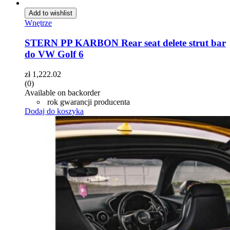
Add to wishlist
Wnętrze
STERN PP KARBON Rear seat delete strut bar
do VW Golf 6
zł
1,222.02
(0)
Available on backorder
rok gwarancji producenta
Dodaj do koszyka