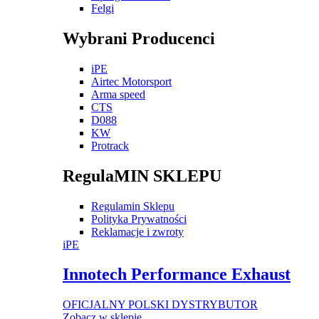
Felgi
Wybrani Producenci
iPE
Airtec Motorsport
Arma speed
CTS
D088
KW
Protrack
RegulaMIN SKLEPU
Regulamin Sklepu
Polityka Prywatności
Reklamacje i zwroty
iPE
Innotech Performance Exhaust
OFICJALNY POLSKI DYSTRYBUTOR
Zobacz w sklepie