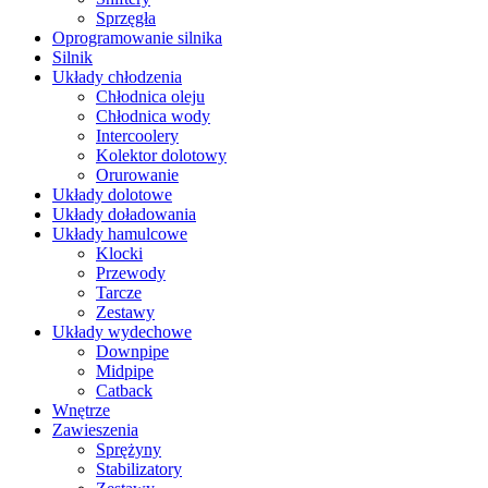
Sprzęgła
Oprogramowanie silnika
Silnik
Układy chłodzenia
Chłodnica oleju
Chłodnica wody
Intercoolery
Kolektor dolotowy
Orurowanie
Układy dolotowe
Układy doładowania
Układy hamulcowe
Klocki
Przewody
Tarcze
Zestawy
Układy wydechowe
Downpipe
Midpipe
Catback
Wnętrze
Zawieszenia
Sprężyny
Stabilizatory