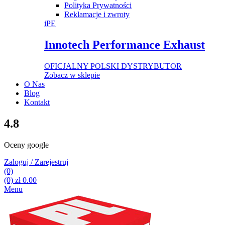
Polityka Prywatności
Reklamacje i zwroty
iPE
Innotech Performance Exhaust
OFICJALNY POLSKI DYSTRYBUTOR
Zobacz w sklepie
O Nas
Blog
Kontakt
4.8
Oceny google
Zaloguj / Zarejestruj
(0)
(0)
zł
0.00
Menu