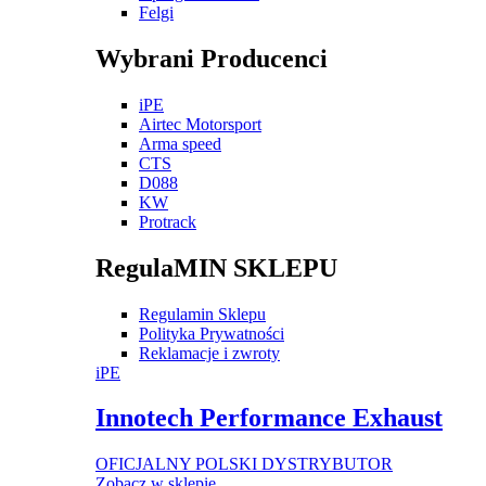
Felgi
Wybrani Producenci
iPE
Airtec Motorsport
Arma speed
CTS
D088
KW
Protrack
RegulaMIN SKLEPU
Regulamin Sklepu
Polityka Prywatności
Reklamacje i zwroty
iPE
Innotech Performance Exhaust
OFICJALNY POLSKI DYSTRYBUTOR
Zobacz w sklepie