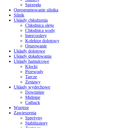
Sprzęgła
Oprogramowanie silnika
Silnik
Układy chłodzenia
Chłodnica oleju
Chłodnica wody
Intercoolery
Kolektor dolotowy
Orurowanie
Układy dolotowe
Układy doładowania
Układy hamulcowe
Klocki
Przewody
Tarcze
Zestawy
Układy wydechowe
Downpipe
Midpipe
Catback
Wnętrze
Zawieszenia
Sprężyny
Stabilizatory