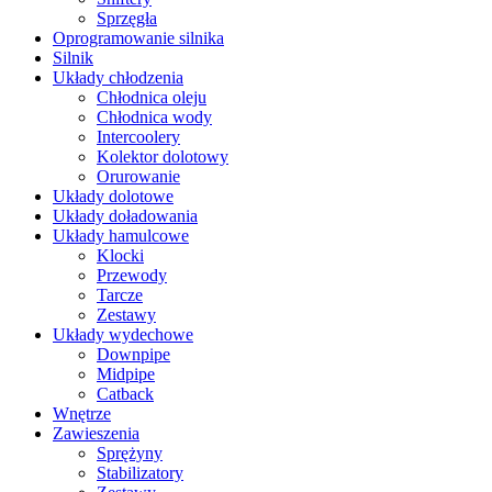
Sprzęgła
Oprogramowanie silnika
Silnik
Układy chłodzenia
Chłodnica oleju
Chłodnica wody
Intercoolery
Kolektor dolotowy
Orurowanie
Układy dolotowe
Układy doładowania
Układy hamulcowe
Klocki
Przewody
Tarcze
Zestawy
Układy wydechowe
Downpipe
Midpipe
Catback
Wnętrze
Zawieszenia
Sprężyny
Stabilizatory