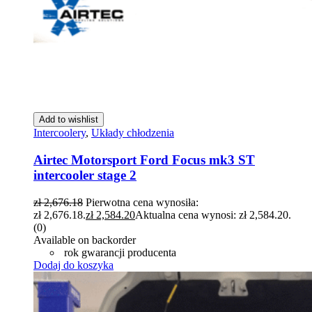
Add to wishlist
Intercoolery
,
Układy chłodzenia
Airtec Motorsport Ford Focus mk3 ST
intercooler stage 2
zł
2,676.18
Pierwotna cena wynosiła:
zł 2,676.18.
zł
2,584.20
Aktualna cena wynosi: zł 2,584.20.
(0)
Available on backorder
rok gwarancji producenta
Dodaj do koszyka