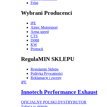
Felgi
Wybrani Producenci
iPE
Airtec Motorsport
Arma speed
CTS
D088
KW
Protrack
RegulaMIN SKLEPU
Regulamin Sklepu
Polityka Prywatności
Reklamacje i zwroty
iPE
Innotech Performance Exhaust
OFICJALNY POLSKI DYSTRYBUTOR
Zobacz w sklepie