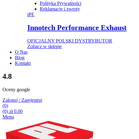
Polityka Prywatności
Reklamacje i zwroty
iPE
Innotech Performance Exhaust
OFICJALNY POLSKI DYSTRYBUTOR
Zobacz w sklepie
O Nas
Blog
Kontakt
4.8
Oceny google
Zaloguj / Zarejestruj
(0)
(0)
zł
0.00
Menu