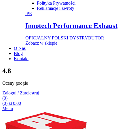
Polityka Prywatności
Reklamacje i zwroty
iPE
Innotech Performance Exhaust
OFICJALNY POLSKI DYSTRYBUTOR
Zobacz w sklepie
O Nas
Blog
Kontakt
4.8
Oceny google
Zaloguj / Zarejestruj
(0)
(0)
zł
0.00
Menu