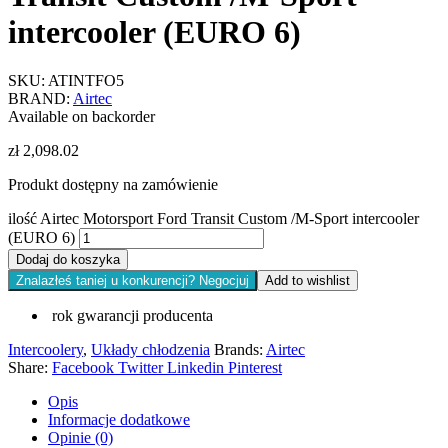
intercooler (EURO 6)
SKU:
ATINTFO5
BRAND:
Airtec
Available on backorder
zł
2,098.02
Produkt dostępny na zamówienie
ilość Airtec Motorsport Ford Transit Custom /M-Sport intercooler
(EURO 6)
Dodaj do koszyka
Znalazłeś taniej u konkurencji? Negocjuj
Add to wishlist
rok gwarancji producenta
Intercoolery
,
Układy chłodzenia
Brands:
Airtec
Share:
Facebook
Twitter
Linkedin
Pinterest
Opis
Informacje dodatkowe
Opinie (0)