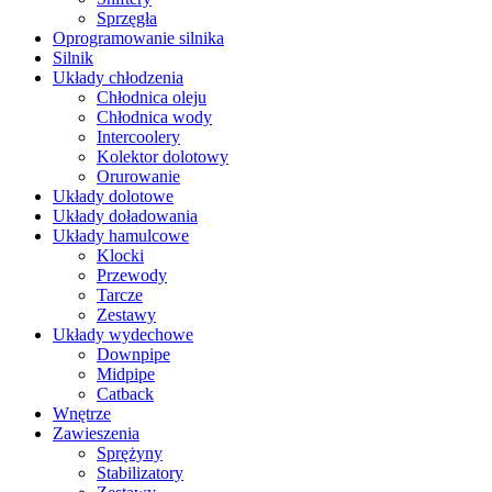
Sprzęgła
Oprogramowanie silnika
Silnik
Układy chłodzenia
Chłodnica oleju
Chłodnica wody
Intercoolery
Kolektor dolotowy
Orurowanie
Układy dolotowe
Układy doładowania
Układy hamulcowe
Klocki
Przewody
Tarcze
Zestawy
Układy wydechowe
Downpipe
Midpipe
Catback
Wnętrze
Zawieszenia
Sprężyny
Stabilizatory