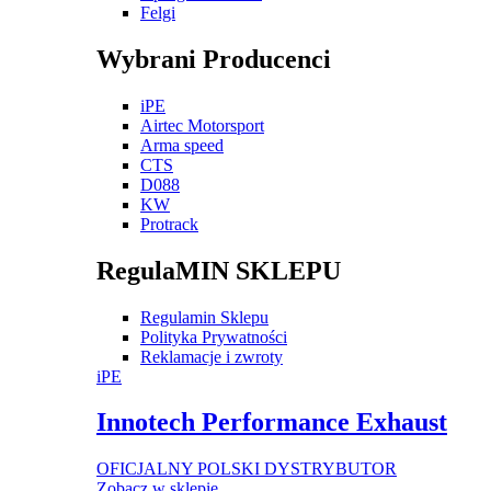
Felgi
Wybrani Producenci
iPE
Airtec Motorsport
Arma speed
CTS
D088
KW
Protrack
RegulaMIN SKLEPU
Regulamin Sklepu
Polityka Prywatności
Reklamacje i zwroty
iPE
Innotech Performance Exhaust
OFICJALNY POLSKI DYSTRYBUTOR
Zobacz w sklepie