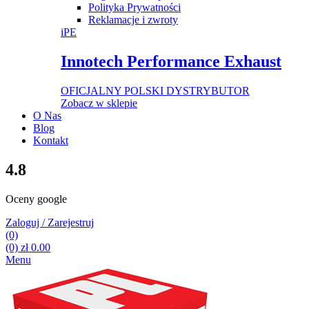
Polityka Prywatności
Reklamacje i zwroty
iPE
Innotech Performance Exhaust
OFICJALNY POLSKI DYSTRYBUTOR
Zobacz w sklepie
O Nas
Blog
Kontakt
4.8
Oceny google
Zaloguj / Zarejestruj
(0)
(0)
zł
0.00
Menu