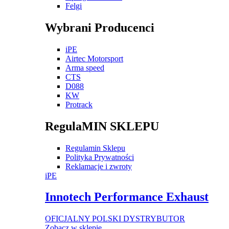
Felgi
Wybrani Producenci
iPE
Airtec Motorsport
Arma speed
CTS
D088
KW
Protrack
RegulaMIN SKLEPU
Regulamin Sklepu
Polityka Prywatności
Reklamacje i zwroty
iPE
Innotech Performance Exhaust
OFICJALNY POLSKI DYSTRYBUTOR
Zobacz w sklepie