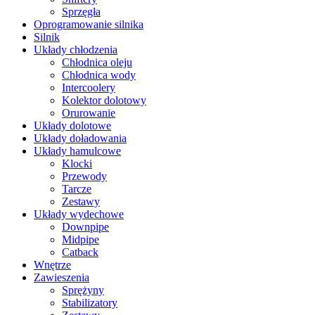
Sprzęgła
Oprogramowanie silnika
Silnik
Układy chłodzenia
Chłodnica oleju
Chłodnica wody
Intercoolery
Kolektor dolotowy
Orurowanie
Układy dolotowe
Układy doładowania
Układy hamulcowe
Klocki
Przewody
Tarcze
Zestawy
Układy wydechowe
Downpipe
Midpipe
Catback
Wnętrze
Zawieszenia
Sprężyny
Stabilizatory