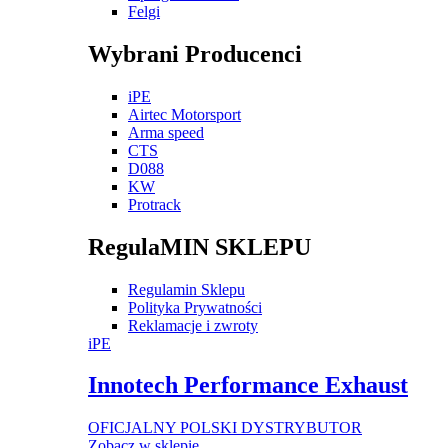
Felgi
Wybrani Producenci
iPE
Airtec Motorsport
Arma speed
CTS
D088
KW
Protrack
RegulaMIN SKLEPU
Regulamin Sklepu
Polityka Prywatności
Reklamacje i zwroty
iPE
Innotech Performance Exhaust
OFICJALNY POLSKI DYSTRYBUTOR
Zobacz w sklepie