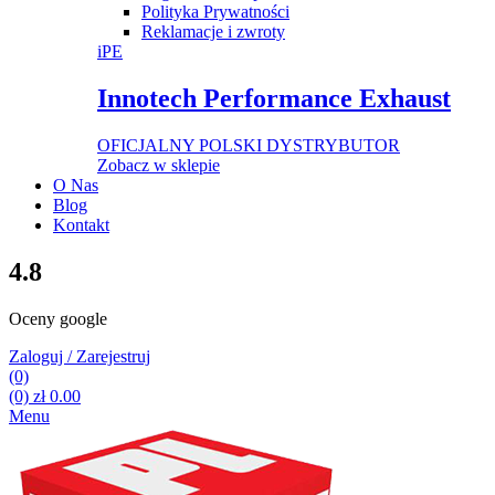
Polityka Prywatności
Reklamacje i zwroty
iPE
Innotech Performance Exhaust
OFICJALNY POLSKI DYSTRYBUTOR
Zobacz w sklepie
O Nas
Blog
Kontakt
4.8
Oceny google
Zaloguj / Zarejestruj
(0)
(0)
zł
0.00
Menu