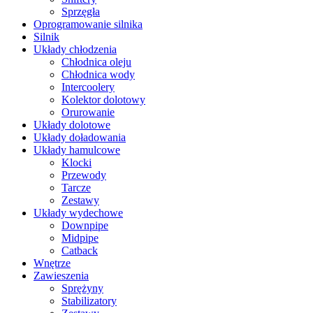
Sprzęgła
Oprogramowanie silnika
Silnik
Układy chłodzenia
Chłodnica oleju
Chłodnica wody
Intercoolery
Kolektor dolotowy
Orurowanie
Układy dolotowe
Układy doładowania
Układy hamulcowe
Klocki
Przewody
Tarcze
Zestawy
Układy wydechowe
Downpipe
Midpipe
Catback
Wnętrze
Zawieszenia
Sprężyny
Stabilizatory