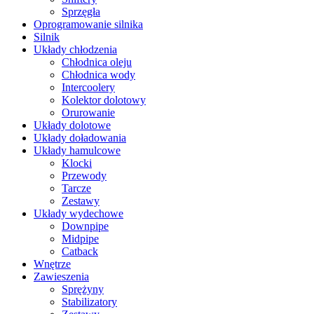
Sprzęgła
Oprogramowanie silnika
Silnik
Układy chłodzenia
Chłodnica oleju
Chłodnica wody
Intercoolery
Kolektor dolotowy
Orurowanie
Układy dolotowe
Układy doładowania
Układy hamulcowe
Klocki
Przewody
Tarcze
Zestawy
Układy wydechowe
Downpipe
Midpipe
Catback
Wnętrze
Zawieszenia
Sprężyny
Stabilizatory