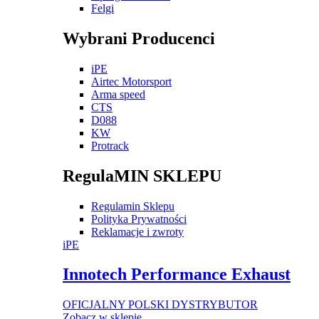
Felgi
Wybrani Producenci
iPE
Airtec Motorsport
Arma speed
CTS
D088
KW
Protrack
RegulaMIN SKLEPU
Regulamin Sklepu
Polityka Prywatności
Reklamacje i zwroty
iPE
Innotech Performance Exhaust
OFICJALNY POLSKI DYSTRYBUTOR
Zobacz w sklepie