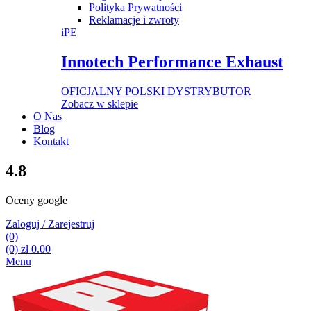
Polityka Prywatności
Reklamacje i zwroty
iPE
Innotech Performance Exhaust
OFICJALNY POLSKI DYSTRYBUTOR
Zobacz w sklepie
O Nas
Blog
Kontakt
4.8
Oceny google
Zaloguj / Zarejestruj
(0)
(0)
zł
0.00
Menu