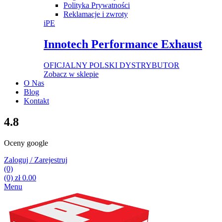
Polityka Prywatności
Reklamacje i zwroty
iPE
Innotech Performance Exhaust
OFICJALNY POLSKI DYSTRYBUTOR
Zobacz w sklepie
O Nas
Blog
Kontakt
4.8
Oceny google
Zaloguj / Zarejestruj
(0)
(0)
zł
0.00
Menu