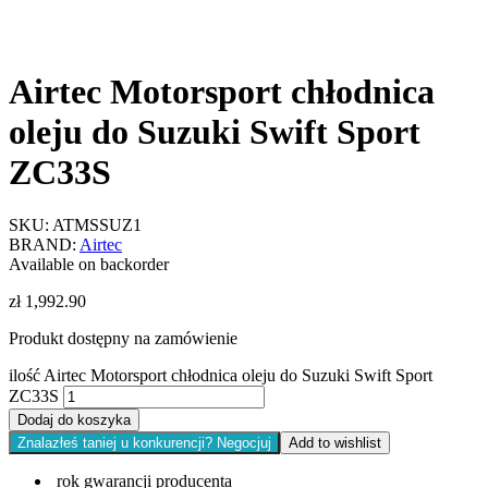
Airtec Motorsport chłodnica
oleju do Suzuki Swift Sport
ZC33S
SKU:
ATMSSUZ1
BRAND:
Airtec
Available on backorder
zł
1,992.90
Produkt dostępny na zamówienie
ilość Airtec Motorsport chłodnica oleju do Suzuki Swift Sport
ZC33S
Dodaj do koszyka
Znalazłeś taniej u konkurencji? Negocjuj
Add to wishlist
rok gwarancji producenta