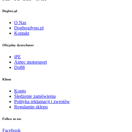
Dogbox.pl
O Nas
Dogboxdyno.pl
Kontakt
Oficjalny dystrybutor
iPE
Airtec motorsport
Do88
Klient
Konto
Śledzenie zamówienia
Polityka reklamacji i zwrotów
Regulamin sklepu
Follow us on:
Facebook