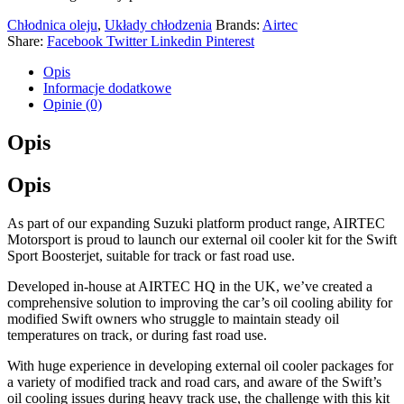
Chłodnica oleju
,
Układy chłodzenia
Brands:
Airtec
Share:
Facebook
Twitter
Linkedin
Pinterest
Opis
Informacje dodatkowe
Opinie (0)
Opis
Opis
As part of our expanding Suzuki platform product range, AIRTEC
Motorsport is proud to launch our external oil cooler kit for the Swift
Sport Boosterjet, suitable for track or fast road use.
Developed in-house at AIRTEC HQ in the UK, we’ve created a
comprehensive solution to improving the car’s oil cooling ability for
modified Swift owners who struggle to maintain steady oil
temperatures on track, or during fast road use.
With huge experience in developing external oil cooler packages for
a variety of modified track and road cars, and aware of the Swift’s
oil cooling issues during heavy track use, the challenge with this kit