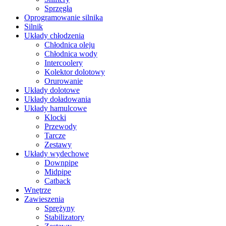
Sprzęgła
Oprogramowanie silnika
Silnik
Układy chłodzenia
Chłodnica oleju
Chłodnica wody
Intercoolery
Kolektor dolotowy
Orurowanie
Układy dolotowe
Układy doładowania
Układy hamulcowe
Klocki
Przewody
Tarcze
Zestawy
Układy wydechowe
Downpipe
Midpipe
Catback
Wnętrze
Zawieszenia
Sprężyny
Stabilizatory