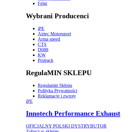
Felgi
Wybrani Producenci
iPE
Airtec Motorsport
Arma speed
CTS
D088
KW
Protrack
RegulaMIN SKLEPU
Regulamin Sklepu
Polityka Prywatności
Reklamacje i zwroty
iPE
Innotech Performance Exhaust
OFICJALNY POLSKI DYSTRYBUTOR
Zobacz w sklepie