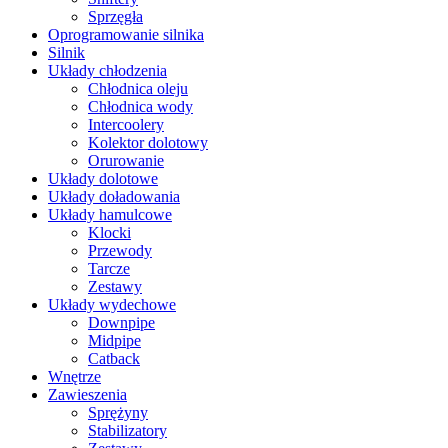
Sprzęgła
Oprogramowanie silnika
Silnik
Układy chłodzenia
Chłodnica oleju
Chłodnica wody
Intercoolery
Kolektor dolotowy
Orurowanie
Układy dolotowe
Układy doładowania
Układy hamulcowe
Klocki
Przewody
Tarcze
Zestawy
Układy wydechowe
Downpipe
Midpipe
Catback
Wnętrze
Zawieszenia
Sprężyny
Stabilizatory