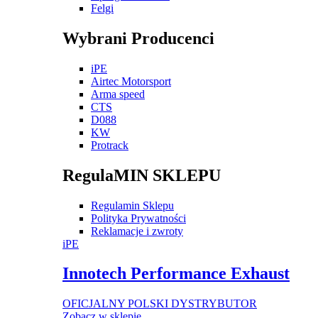
Felgi
Wybrani Producenci
iPE
Airtec Motorsport
Arma speed
CTS
D088
KW
Protrack
RegulaMIN SKLEPU
Regulamin Sklepu
Polityka Prywatności
Reklamacje i zwroty
iPE
Innotech Performance Exhaust
OFICJALNY POLSKI DYSTRYBUTOR
Zobacz w sklepie