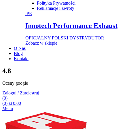
Polityka Prywatności
Reklamacje i zwroty
iPE
Innotech Performance Exhaust
OFICJALNY POLSKI DYSTRYBUTOR
Zobacz w sklepie
O Nas
Blog
Kontakt
4.8
Oceny google
Zaloguj / Zarejestruj
(0)
(0)
zł
0.00
Menu