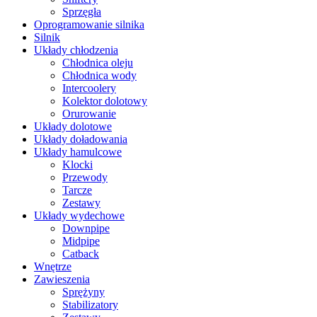
Sprzęgła
Oprogramowanie silnika
Silnik
Układy chłodzenia
Chłodnica oleju
Chłodnica wody
Intercoolery
Kolektor dolotowy
Orurowanie
Układy dolotowe
Układy doładowania
Układy hamulcowe
Klocki
Przewody
Tarcze
Zestawy
Układy wydechowe
Downpipe
Midpipe
Catback
Wnętrze
Zawieszenia
Sprężyny
Stabilizatory