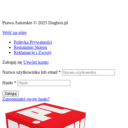
Prawa Autorskie © 2025 Dogbox.pl
Wróć na górę
Polityka Prywatności
Regulamin Sklepu
Reklamacje i Zwroty
Zaloguj się
Utwórz konto
Nazwa użytkownika lub email
*
Hasło
*
Zaloguj
Zapomniałeś swoje hasło?