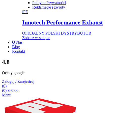
Polityka Prywatności
Reklamacje i zwroty
iPE
Innotech Performance Exhaust
OFICJALNY POLSKI DYSTRYBUTOR
Zobacz w sklepie
O Nas
Blog
Kontakt
4.8
Oceny google
Zaloguj / Zarejestruj
(0)
(0)
zł
0.00
Menu