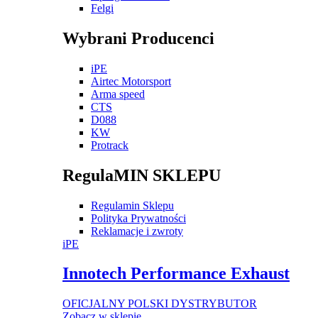
Felgi
Wybrani Producenci
iPE
Airtec Motorsport
Arma speed
CTS
D088
KW
Protrack
RegulaMIN SKLEPU
Regulamin Sklepu
Polityka Prywatności
Reklamacje i zwroty
iPE
Innotech Performance Exhaust
OFICJALNY POLSKI DYSTRYBUTOR
Zobacz w sklepie