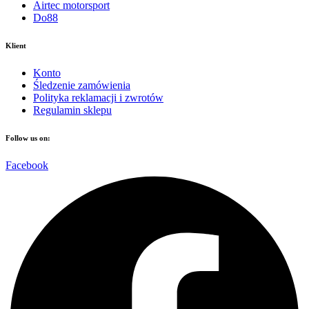
Airtec motorsport
Do88
Klient
Konto
Śledzenie zamówienia
Polityka reklamacji i zwrotów
Regulamin sklepu
Follow us on:
Facebook