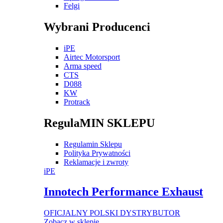
Felgi
Wybrani Producenci
iPE
Airtec Motorsport
Arma speed
CTS
D088
KW
Protrack
RegulaMIN SKLEPU
Regulamin Sklepu
Polityka Prywatności
Reklamacje i zwroty
iPE
Innotech Performance Exhaust
OFICJALNY POLSKI DYSTRYBUTOR
Zobacz w sklepie