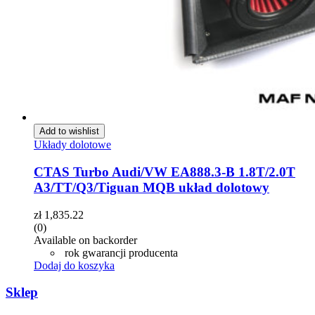
Add to wishlist
Układy dolotowe
CTAS Turbo Audi/VW EA888.3-B 1.8T/2.0T
A3/TT/Q3/Tiguan MQB układ dolotowy
zł
1,835.22
(0)
Available on backorder
rok gwarancji producenta
Dodaj do koszyka
Sklep