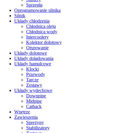
Sprzęgła
Oprogramowanie silnika
Silnik
Układy chłodzenia
Chłodnica oleju
Chłodnica wody
Intercoolery
Kolektor dolotowy
Orurowanie
Układy dolotowe
Układy doładowania
Układy hamulcowe
Klocki
Przewody
Tarcze
Zestawy
Układy wydechowe
Downpipe
Midpipe
Catback
Wnętrze
Zawieszenia
Sprężyny
Stabilizatory