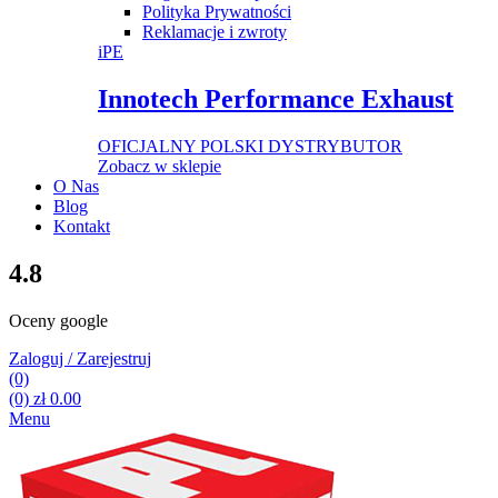
Polityka Prywatności
Reklamacje i zwroty
iPE
Innotech Performance Exhaust
OFICJALNY POLSKI DYSTRYBUTOR
Zobacz w sklepie
O Nas
Blog
Kontakt
4.8
Oceny google
Zaloguj / Zarejestruj
(0)
(0)
zł
0.00
Menu