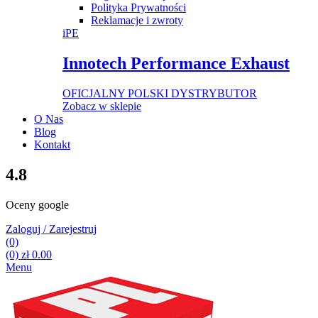
Polityka Prywatności
Reklamacje i zwroty
iPE
Innotech Performance Exhaust
OFICJALNY POLSKI DYSTRYBUTOR
Zobacz w sklepie
O Nas
Blog
Kontakt
4.8
Oceny google
Zaloguj / Zarejestruj
(0)
(0)
zł
0.00
Menu