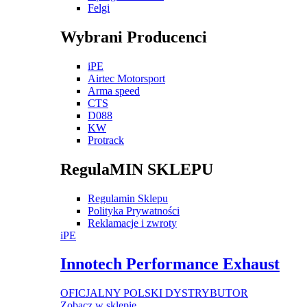
Felgi
Wybrani Producenci
iPE
Airtec Motorsport
Arma speed
CTS
D088
KW
Protrack
RegulaMIN SKLEPU
Regulamin Sklepu
Polityka Prywatności
Reklamacje i zwroty
iPE
Innotech Performance Exhaust
OFICJALNY POLSKI DYSTRYBUTOR
Zobacz w sklepie