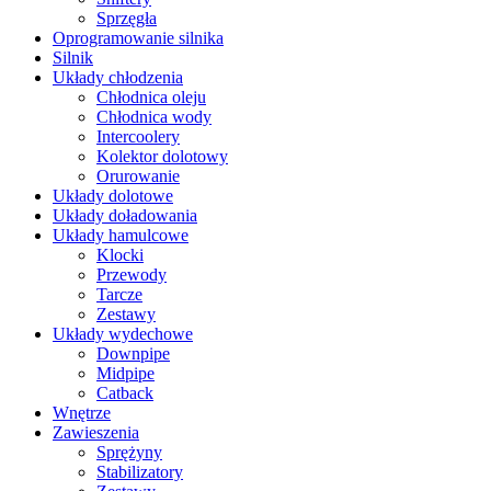
Sprzęgła
Oprogramowanie silnika
Silnik
Układy chłodzenia
Chłodnica oleju
Chłodnica wody
Intercoolery
Kolektor dolotowy
Orurowanie
Układy dolotowe
Układy doładowania
Układy hamulcowe
Klocki
Przewody
Tarcze
Zestawy
Układy wydechowe
Downpipe
Midpipe
Catback
Wnętrze
Zawieszenia
Sprężyny
Stabilizatory