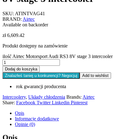
SKU:
ATINTVAG41
BRAND:
Airtec
Available on backorder
zł
6,609.42
Produkt dostępny na zamówienie
ilość Airtec Motorsport Audi RS3 8V stage 3 intercooler
Dodaj do koszyka
Znalazłeś taniej u konkurencji? Negocjuj
Add to wishlist
rok gwarancji producenta
Intercoolery
,
Układy chłodzenia
Brands:
Airtec
Share:
Facebook
Twitter
Linkedin
Pinterest
Opis
Informacje dodatkowe
Opinie (0)
Opis